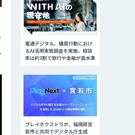
当
電通デジタル、購買行動におけ
るAI活用実態調査を実施。相談
い
率は約3割で旅行や金融が高水準
プレイネクストラボ、福岡県宮
若市と共同でデジタル庁生成