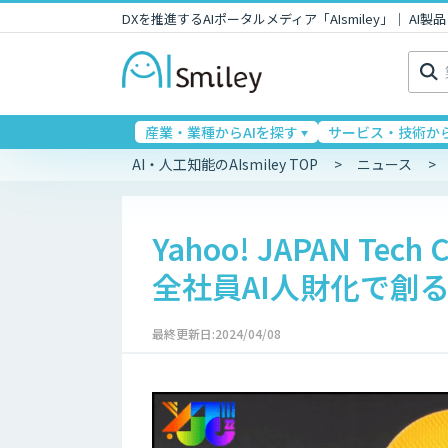
DXを推進するAIポータルメディア「AIsmiley」｜ A
検
索:
産業・業種からAIを探す
サービス・技術から
AI・人工知能のAIsmiley TOP
ニュース
Yahoo! JAPAN Tech
全社員AI人財化で創
最終更新日:2024/04/08