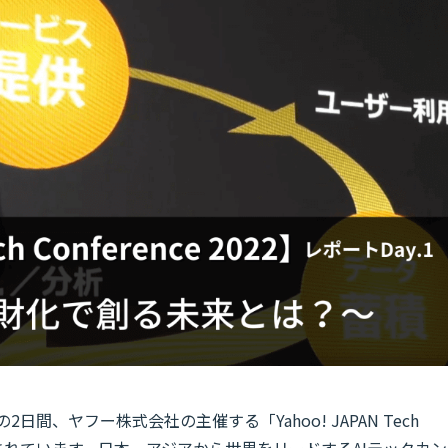
2日間、ヤフー株式会社の主催する「Yahoo! JAPAN Tech
ンで開催されています。日本、アジアから世界をリードするAIテックカン