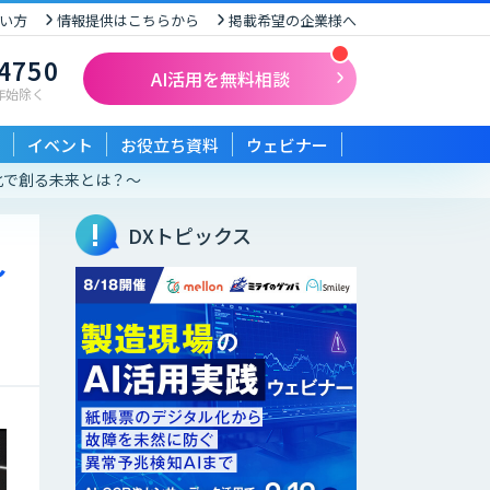
い方
情報提供はこちらから
掲載希望の企業様へ
-4750
AI活用を無料相談
末年始除く
イベント
お役立ち資料
ウェビナー
AI人財化で創る未来とは？～
DXトピックス
～