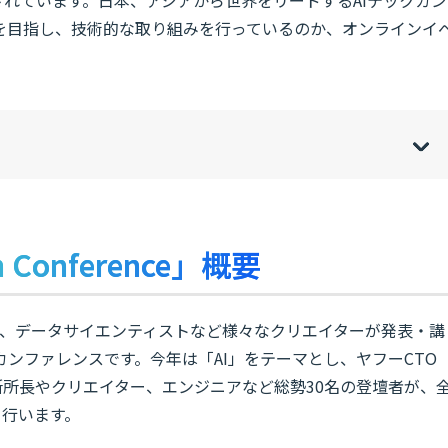
を目指し、技術的な取り組みを行っているのか、オンラインイ
w
de
o
[
[
]
]
sh
hi
h Conference」概要
ザイナー、データサイエンティストなど様々なクリエイターが発表・講
ンファレンスです。今年は「AI」をテーマとし、ヤフーCTO
N研究所所長やクリエイター、エンジニアなど総勢30名の登壇者が、
て行います。