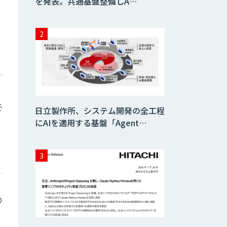
を発表。共通基盤整備しA…
そ
日立製作所、システム開発の全工程
にAIを適用する基盤「Agent…
り