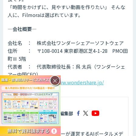
「時間をかけずに、見やすい動画を作りたい」 そんな
人に、Filmoraは選ばれています。
—会社概要—
会社名 ： 株式会社ワンダーシェアーソフトウェア
住所 ： 〒108-0014 東京都港区芝4-1-28 PMO田
町Ⅲ 5階
代表者 ： 代表取締役社長：呉 太兵（ワンダーシェ
アー中国CEO）
×
HP ：
https://www.wondershare.jp/
AIsmiley編集部
株式会社アイスマイリーが運営するAIポータルメデ