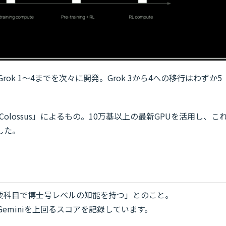
Grok 1〜4までを次々に開発。Grok 3から4への移行はわずか5
olossus」によるもの。10万基以上の最新GPUを活用し、こ
した。
の主要科目で博士号レベルの知能を持つ」とのこと。
Geminiを上回るスコアを記録しています。