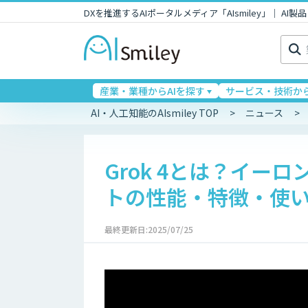
DXを推進するAIポータルメディア「AIsmiley」｜ A
検
索:
産業・業種からAIを探す
サービス・技術から
AI・人工知能のAIsmiley TOP
ニュース
Grok 4とは？イー
トの性能・特徴・使
最終更新日:2025/07/25