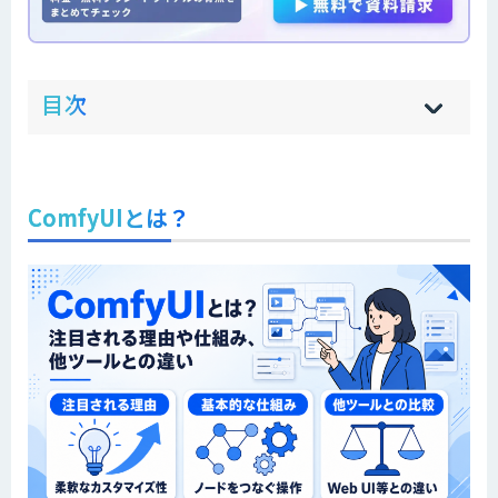
ow
de
目次
[
[
]
]
sh
hi
ComfyUIとは？