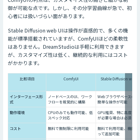
御が可能な点です。しかし、その分学習曲線が急で、初
心者には扱いづらい面があります。
Stable Diffusion web UIは操作が直感的で、多くの機
能が標準搭載されていますが、ComfyUIほどの柔軟性
はありません。DreamStudioは手軽に利用できます
が、カスタマイズ性は低く、継続的な利用にはコスト
がかかります。
比較項目
ComfyUI
Stable Diffusion web U
インターフェース形
ノードベースのUI、ワーク
WebブラウザベースのUI
式
フローを視覚的に構築
簡単な操作が可能
動作環境
CPUのみでも動作可能、低
GPU推奨、特に高度な計
スペック対応
が必要な場合は必須
コスト
無料で無制限に利用可能
無料で利用可能、機能に
って追加可能