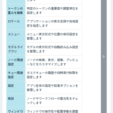
トークンの
特定のトークンの重要度や調整単位を
重みを編集
設定します
ロケール
アプリケーションの表示言語や地域設
定を指定します
メニュー
メニュー表示形式や位置の保存設定を
管理します
モデルライ
モデルの表示形式や自動読み込み設定
ブラリ
を管理します
ノード関連
ノードの検索、表示、提案、プレビュ
設定
ーなどをカスタマイズします
キュー関連
タスクキューの履歴や同時実行制限を
設定
設定します
設定
アプリ全体の設定や拡張オプションを
管理します
検証
ノードやワークフローの整合性をチェ
ックします
ウィンドウ
ウィンドウの操作性や配置挙動を調整