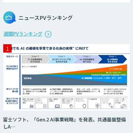
Dify導入・AIエージェント活用支援サー
ビス
ニュースPVランキング
製造業特化型オーダーメイドAI開発（知
週間PVランキング
財/FMEA/電気回路/CAD/外観検査）
異常検知AI
需要予測＋業務最適化AIシステム
『KISS』
imprai ezCheck
富士ソフト、「Gen.2 AI事業戦略」を発表。共通基盤整備
しA…