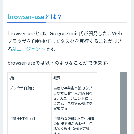
browser-useとは？
browser-useとは、Gregor Zunic氏が開発した、Web
ブラウザを自動操作してタスクを実行することができ
る
AIエージェント
です。
browser-useでは以下のようなことができます。
項目
概要
ブラウザ自動化
高度なAI機能と強力なブ
ラウザ自動化を組み合わ
せ、AIエージェントによ
るスムーズなWeb操作を
実現する
視覚＋HTML抽出
視覚的な理解とHTML構造
の抽出を組み合わせ、包
括的なWeb操作を可能に
する