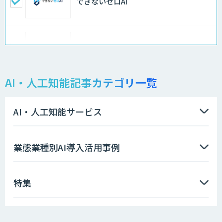
できないゼロAI
Docify（ドシファイ）
AI・人工知能記事カテゴリ一覧
STORM Platform
AI・人工知能サービス
imprai ezKotae
業態業種別AI導入活用事例
特集
データ分析エージェント