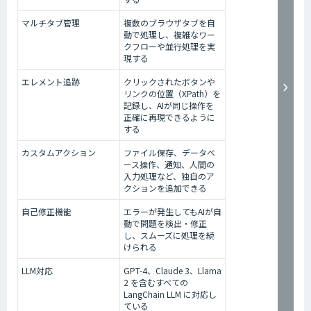
マルチタブ管理
複数のブラウザタブを自
動で処理し、複雑なワー
クフローや並行処理を実
現する
エレメント追跡
クリックされたボタンや
リンクの位置（XPath）を
記録し、AIが同じ操作を
正確に再現できるように
する
カスタムアクション
ファイル保存、データベ
ース操作、通知、人間の
入力処理など、独自のア
クションを追加できる
自己修正機能
エラーが発生してもAIが自
動で問題を検出・修正
し、スムーズに処理を続
けられる
LLM対応
GPT-4、Claude 3、Llama
2 を含むすべての
LangChain LLM に対応し
ている