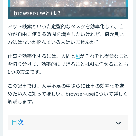
browser-useとは？
ネット検索といった定型的なタスクを効率化して、自
分が自由に使える時間を増やしたいけれど、何か良い
方法はないか悩んでいる人はいませんか？
仕事を効率化するには、人間と
AI
がそれぞれ得意なこと
を切り分けて、効率的にできることはAIに任せることも
1つの方法です。
この記事では、人手不足の中さらに仕事の効率化を進
めたい人に知ってほしい、browser-useについて詳しく
解説します。
ow
de
目次
[
[
]
]
sh
hi