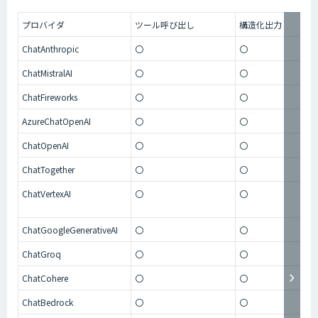
プロバイダ
ツール呼び出し
構造化出力
ChatAnthropic
〇
〇
ChatMistralAI
〇
〇
ChatFireworks
〇
〇
AzureChatOpenAI
〇
〇
ChatOpenAI
〇
〇
ChatTogether
〇
〇
ChatVertexAI
〇
〇
ChatGoogleGenerativeAI
〇
〇
ChatGroq
〇
〇
ChatCohere
〇
〇
ChatBedrock
〇
〇