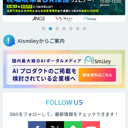
法人向けAIエージェント「OfficeAI社
員」
AIsmileyからご案内
2層ナレッジ×AIで顧客コミュニケーシ
ョンを効率化「ZEROCK」
＜Dify活用＞AIエージェントDRIVE
戦略策定から実装まで一気通貫のAIエー
ジェント開発
FOLLOW US
SNSをフォローして、最新情報をチェックできます！
Explaza 生成AI Partner｜AIエージェン
ト