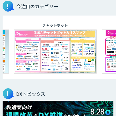
物品輸出から留学生・研究者のバックチ
今注目のカテゴリー
ェックまで自動化。輸出管理
AI「TRAFEED」
チャットボット
JOINT AI Flow byGMO
AIR-NEXUS
営業支援/ 業務自動化 AI
DXトピックス
secondz Agentsense