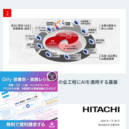
JAPAN AI HR
miibo
AIエージェントコース
×
日立製作所、システム開発の全工程にAIを適用する基盤
「Agent…
DELTA AI AGENT システム
ニーズを理解する対話型AIエージェント
「AI’mON for 展示会」