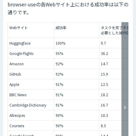
browser-useの各Webサイト上における成功率は以下の
通りです。
Webサイト
成功率
タスクを完了するま
必要とした操作回数
Huggingface
100%
9.7
Google Flights
95%
36.2
Amazon
92%
14.7
GitHub
92%
15.9
Apple
91%
12.5
BBC News
91%
18.2
Cambridge Dictionary
91%
16.7
Allrecipes
90%
18.3
Coursera
90%
8.5
Google Search
90%
14.4