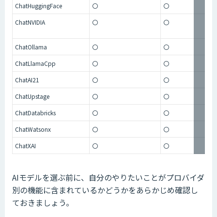
ChatHuggingFace
〇
〇
ChatNVIDIA
〇
〇
ChatOllama
〇
〇
ChatLlamaCpp
〇
〇
ChatAI21
〇
〇
ChatUpstage
〇
〇
ChatDatabricks
〇
〇
ChatWatsonx
〇
〇
ChatXAI
〇
〇
AIモデルを選ぶ前に、自分のやりたいことがプロバイダ
別の機能に含まれているかどうかをあらかじめ確認し
ておきましょう。