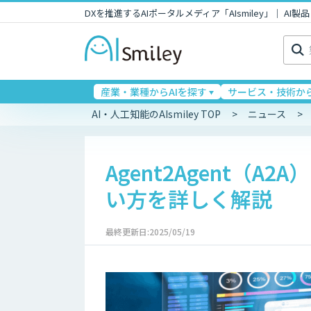
DXを推進するAIポータルメディア「AIsmiley」｜ A
検
索:
産業・業種からAIを探す
サービス・技術から
AI・人工知能のAIsmiley TOP
ニュース
Agent2Agent（A
い方を詳しく解説
最終更新日:2025/05/19