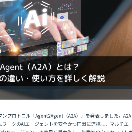
オープンプロトコル「Agent2Agent（A2A）」を発表しました。A2A
ムワークのAIエージェントを安全かつ円滑に連携し、マルチエ