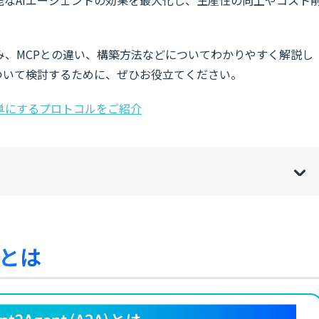
能なAIエージェントの効果を最大化し、生産性の向上やコスト
や仕組み、MCPとの違い、構築方法などについてわかりやすく解説し
ついて検討するために、ぜひお役立てください。
簡単にするプロトコルをご紹介
w
de
o
[
[
]
]
sh
hi
）とは