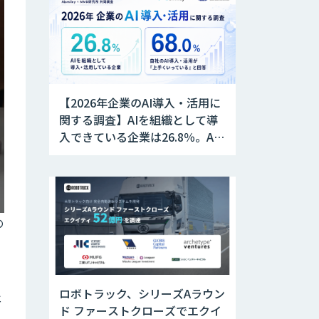
【2026年企業のAI導入・活用に
関する調査】AIを組織として導
入できている企業は26.8％。AI
導入企業の68.0％が、自社での
AI導入・活用は「上手くいって
いる」と回答
の
ロボトラック、シリーズAラウン
ェ
ド ファーストクローズでエクイ