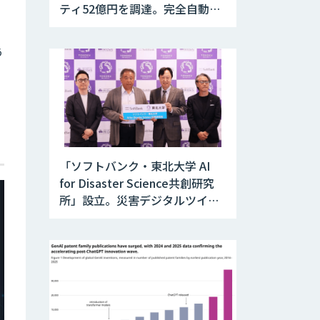
ティ52億円を調達。完全自動運
転トラックの社会実装に向けた
開発・実証を推進
う
「ソフトバンク・東北大学 AI
for Disaster Science共創研究
所」設立。災害デジタルツイン
と防災AIを融合