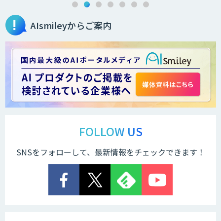
AIsmileyからご案内
2層ナレッジ×AIで顧客コミュニケーシ
ョンを効率化「ZEROCK」
＜Dify活用＞AIエージェントDRIVE
戦略策定から実装まで一気通貫のAIエー
ジェント開発
FOLLOW US
SNSをフォローして、最新情報をチェックできます！
Explaza 生成AI Partner｜AIエージェン
ト
業務特化型AIエージェントの開発支援