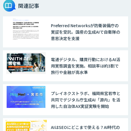
Agentforce
関連記事
Preferred Networksが防衛装備庁の
JAPAN AI SALES
実証を受託。国産の生成AIで自衛隊の
意思決定を支援
JAPAN AI MARKETING
電通デジタル、購買行動におけるAI活
用実態調査を実施。相談率は約3割で
旅行や金融が高水準
ノウハウが必要な受注業務をAIエージェ
ントが自動処理します 『Knowfa（ノウ
ファ）受注AIエージェント』
プレイネクストラボ、福岡県宮若市と
共同でデジタル庁生成AI「源内」を活
用した自治体AX実証実験を開始
MANA Buddy
AIはSEOにどこまで使える？AI時代の