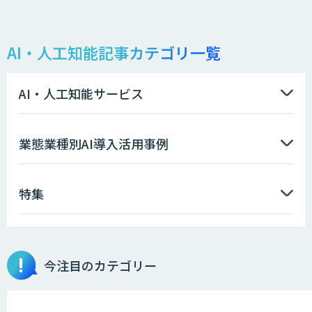
Docify（ドシファイ）
AI・人工知能記事カテゴリ一覧
STORM Platform
AI・人工知能サービス
imprai ezKotae
業態業種別AI導入活用事例
特集
データ分析エージェント
物品輸出から留学生・研究者のバックチ
今注目のカテゴリー
ェックまで自動化。輸出管理
AI「TRAFEED」