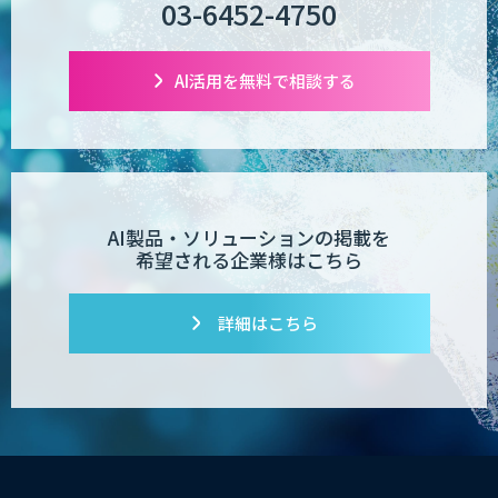
03-6452-4750
【営業特化】AIエージェント構築サービ
ス
AI活用を無料で相談する
TIGEREYE AGENT
AI製品・ソリューションの掲載を
希望される企業様はこちら
AI開発・伴走支援・内製化支援
詳細はこちら
「ジンベイ AI技術実装アドバイザリー」
サービス
AI新規事業企画・開発支援