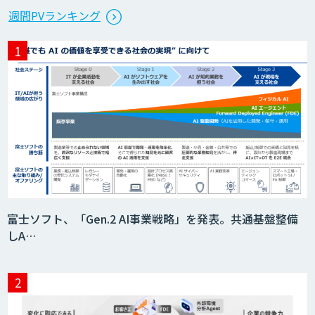
製造業特化型オーダーメイドAI開発（知
週間PVランキング
財/FMEA/電気回路/CAD/外観検査）
異常検知AI
需要予測＋業務最適化AIシステム
『KISS』
imprai ezCheck
富士ソフト、「Gen.2 AI事業戦略」を発表。共通基盤整備
しA…
JAPAN AI HR