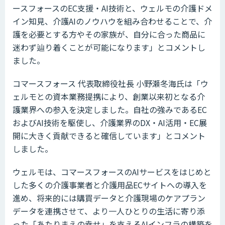
ースフォースのEC支援・AI技術と、ウェルモの介護ドメ
イン知見、介護AIのノウハウを組み合わせることで、介
護を必要とする方やその家族が、自分に合った商品に
迷わず辿り着くことが可能になります」とコメントし
ました。
コマースフォース 代表取締役社長 小野瀬冬海氏は「ウ
ェルモとの資本業務提携により、創業以来初となる介
護業界への参入を決定しました。自社の強みであるEC
およびAI技術を駆使し、介護業界のDX・AI活用・EC展
開に大きく貢献できると確信しています」とコメント
しました。
ウェルモは、コマースフォースのAIサービスをはじめと
した多くの介護事業者と介護用品ECサイトへの導入を
進め、将来的には購買データと介護現場のケアプラン
データを連携させて、より一人ひとりの生活に寄り添
った「あたりまえの幸せ」を支えるAIインフラの構築を