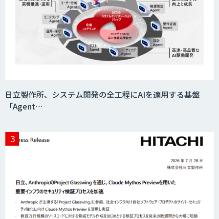
miibo
AIエージェントコース
日立製作所、システム開発の全工程にAIを適用する基盤
「Agent…
DELTA AI AGENT システム
ニーズを理解する対話型AIエージェント
「AI’mON for 展示会」
Web接客を進化させる対話型AIエージェ
ント「AI’mON for WEB」