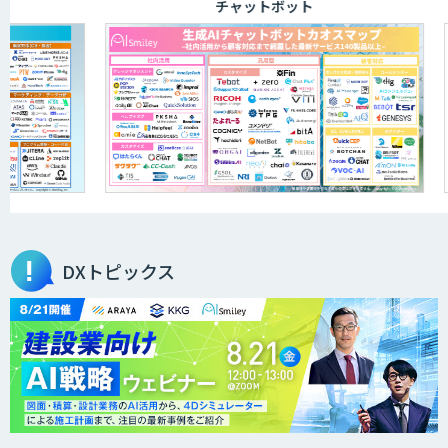
チャットボット
JOINT AI Flow byGMO
AIR-NEXUS
営業支援/ 業務自動化 AI
DXトピックス
secondz Agentsense
法人向けAIエージェント「OfficeAI社
員」