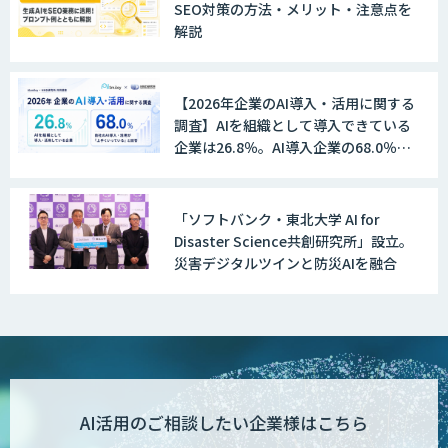
SEO対策の方法・メリット・注意点を
解説
データ構造化ソリューション「DX-laei」
【2026年企業のAI導入・活用に関する
調査】AIを組織として導入できている
MµgenGAI
企業は26.8％。AI導入企業の68.0％
が、自社でのAI導入・活用は「上手く
いっている」と回答
「ソフトバンク・東北大学 AI for
図面検索AI
Disaster Science共創研究所」設立。
災害デジタルツインと防災AIを融合
図面生成AI
AI Worker
AI活用のご相談したい企業様はこちら