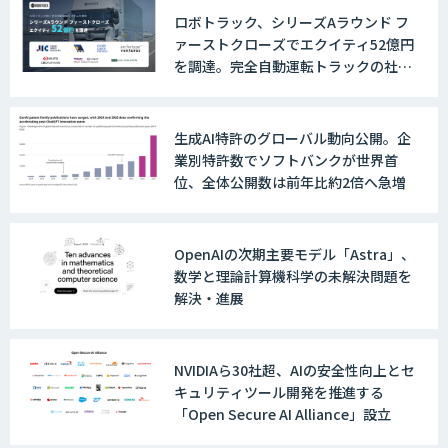
ロボトラック、シリーズAラウンド フ
ァーストクローズでエクイティ52億円
を調達。完全自動運転トラックの社会
実装に向けた開発・実証を推進
生成AI特許のグローバル動向公開。企
業別特許数でソフトバンクが世界首
位、全体公開数は前年比約2倍へ急増
OpenAIの次期主要モデル「Astra」、
数学と理論計算機科学の未解決問題を
解決・進展
NVIDIAら30社超、AIの安全性向上とセ
キュリティツール開発を推進する
「Open Secure AI Alliance」設立