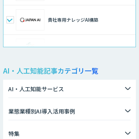
貴社専用ナレッジAI構築
異常検知AI
AI・人工知能記事カテゴリ一覧
需要予測＋業務最適化AIシステム
『KISS』
AI・人工知能サービス
高性能 AI エンジン搭載エッジシステム
業態業種別AI導入活用事例
「VAB-5000」
特集
【特許調査特化】生成AI構築サービス