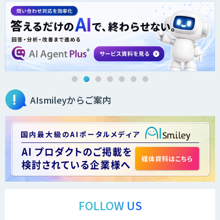
ローカルLLM×RAG「Cosnex」
DXセカンドオピニオン
AIsmileyからご案内
生成AI活用コンサルティング
（BREEZE）
法人向け生成AIソリューション（受託開
発/PoC&コンサル）
サテライトAI
FOLLOW US