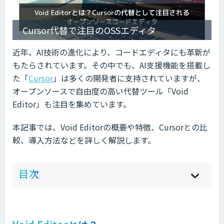
Cursor代替で注目のOSSエディタ
近年、AI技術の進化により、コードエディタにも革新が
もたらされています。その中でも、AI支援機能を搭載し
た「
Cursor
」は多くの開発者に支持されていますが、
オープンソースで自由度の高い代替ツール「Void
Editor」も注目を集めています。
本記事では、Void Editorの概要や特徴、Cursorとの比
較、導入方法などを詳しく解説します。
ow
de
目次
[
[
]
]
sh
hi