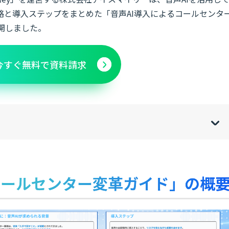
略と導入ステップをまとめた「音声AI導入によるコールセンタ
公開しました。
今すぐ無料で資料請求
w
de
o
[
[
]
]
sh
hi
コールセンター変革ガイド」の概