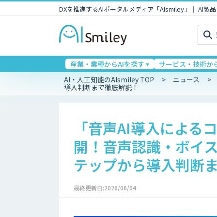
DXを推進するAIポータルメディア「AIsmiley」｜ A
検
索:
産業・業種からAIを探す
サービス・技術から
AI・人工知能のAIsmiley TOP
ニュース
導入判断まで徹底解説！
「音声AI導入による
開！音声認識・ボイス
テップから導入判断
最終更新日:2026/06/04