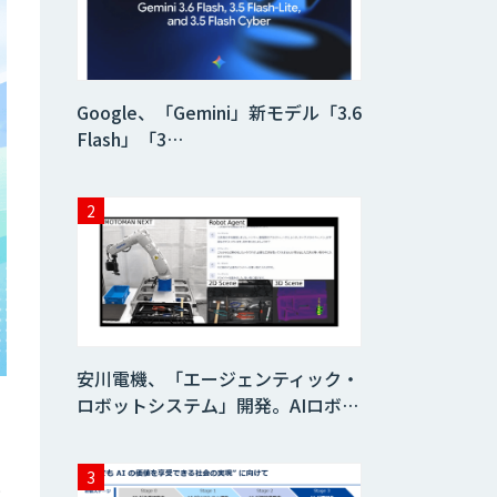
AI 受託開発・導入
支援
Google、「Gemini」新モデル「3.6
Flash」「3…
FUNNELシリーズ
YOMEL
PKSHA Speech
Insight
安川電機、「エージェンティック・
ロボットシステム」開発。AIロボ…
Neural Network
Console
と