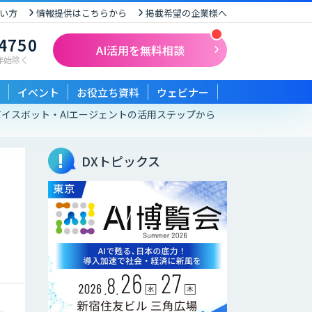
い方
情報提供はこちらから
掲載希望の企業様へ
-4750
AI活用を無料相談
末年始除く
イベント
お役立ち資料
ウェビナー
イスボット・AIエージェントの活用ステップから
DXトピックス
ス