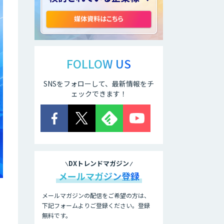
のAI開発サービス
APTOのAI受託開
発
FOLLOW US
SNSをフォローして、最新情報をチ
アポメイト
ェックできます！
音声認識向け多言
語音声コーパス販
売サービス
DXトレンドマガジン
IBT BizTAPAI
メールマガジン登録
メールマガジンの配信をご希望の方は、
下記フォームよりご登録ください。登録
AI開発・伴走支
」
無料です。
援・内製化支援