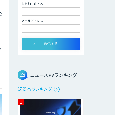
お名前 - 姓・名
設
LINEWORKS
AiCall（VOICEIVR）
メールアドレス
Voice Space
る
AmiVoice ISR
Studio
ニュースPVランキング
サテライトAI
週間PVランキング
音声・画像・動画
データセット販
売・収集