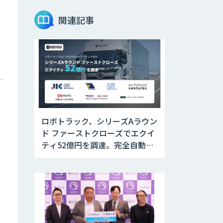
AIデータ収集・ア
ノテーションサー
関連記事
ビス
AIボイス変換
Voidol -Powered
by リアチェン
voice
Sakura TALK
ロボトラック、シリーズAラウン
ド ファーストクローズでエクイ
応対品質チェック
ティ52億円を調達。完全自動運
支援サービス「AI
Log」
転トラックの社会実装に向けた
開発・実証を推進
コンタクトセンタ
ー向け応対支援サ
ービス「AI Dig」