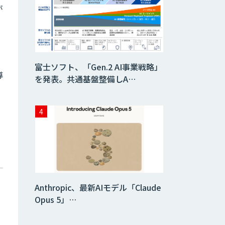
が
自然言語処理
ー
DHK CANVAS
富士ソフト、「Gen.2 AI事業戦略」
導
を発表。共通基盤整備しA…
Nuance
Gatekeeper 声紋
認証ソリューショ
ン
音声認識／対話型
AIのソリューショ
ン
Datatang AIデー
Anthropic、最新AIモデル「Claude
タ処理プラットフ
Opus 5」…
ォームサービス
Datatang 高品質