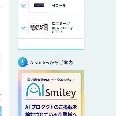
AIコール
ー
ログミーツ
powered by
GPT-4
QM Agent
AIsmileyからご案内
AIコンシェルジュ
®
要
AI音声生成
ElevenLabs
ソフトクリエイト