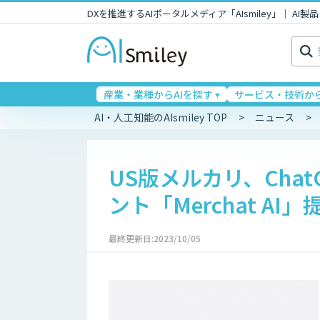
DXを推進するAIポータルメディア「AIsmiley」｜ A
検
索:
産業・業種からAIを探す
サービス・技術から
AI・人工知能のAIsmiley TOP
ニュース
US版メルカリ、Cha
ント「Merchat AI
最終更新日:2023/10/05