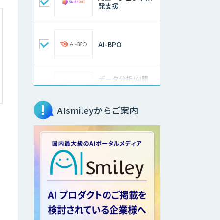
発支援
AI-BPO
データ分析/AI開
発/コンサルティン
グ
AIsmileyからご案内
Docify（ドシファ
イ）
imprai ezKotae
ログミーツ
powered by