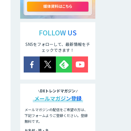
GPT-4
JOINT AI Flow
byGMO
FOLLOW US
SNSをフォローして、最新情報をチ
AIR-NEXUS
ェックできます！
secondz
Agentsense
DXトレンドマガジン
Smart Search
メールマガジン登録
メールマガジンの配信をご希望の方は、
下記フォームよりご登録ください。登録
法人向けAIエージ
ェント「OfficeAI
無料です。
社員」
お名前 - 姓・名