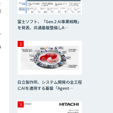
て
可
WAN-RECORD
Plus
富士ソフト、「Gen.2 AI事業戦略」
を発表。共通基盤整備しA…
Explaza 生成AI
Partner｜ 顧客対
応・接客 特化
Wanderlust RAG
コンシェルジュ
Dify導入支援
日立製作所、システム開発の全工程
にAIを適用する基盤「Agent…
Dify開発支援