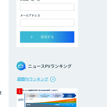
2層ナレッジ×AI
で顧客コミュニケ
ーションを効率化
メールアドレス
「ZEROCK」
＜Dify活用＞AIエ
ージェントDRIVE
運営を自動化し、
コミュニティで収
益化する
「TIMEWELL
ニュースPVランキング
BASE」
週間PVランキング
WARP NEXT
サ
理
LINE WORKS
AiNote