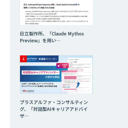
貴社専用ナレッジ
AI構築
日立製作所、「Claude Mythos
SELFBOT AIエ
ージェント
Preview」を用い…
HEROZ ASK
異常検知AI
プラスアルファ・コンサルティン
需要予測＋業務最
グ、「対話型AIキャリアアドバイ
適化AIシステム
ザ…
『KISS』