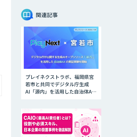
AI音声生成
ElevenLabs
関連記事
imprai ezCheck
miibo
プレイネクストラボ、福岡県宮
若市と共同でデジタル庁生成
AI活用e-Learning
サービス
AI「源内」を活用した自治体AX
実証実験を開始
CAIWA Service
Viii（カイワサー
ビスヴィー）
RAGデータ作成ツ