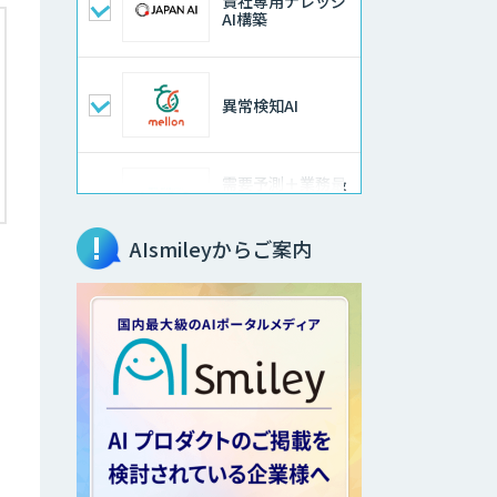
貴社専用ナレッジ
AI構築
異常検知AI
需要予測＋業務最
適化AIシステム
『KISS』
AIsmileyからご案内
高性能 AI エンジ
ン搭載エッジシス
テム「VAB-
5000」
【特許調査特化】
生成AI構築サービ
ス
画像解析・デジタ
ルツイン領域のAI