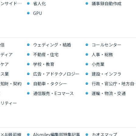
営業支援・インサイドセールス
省人化
議事録自動作成
GPU
通信
ウェディング・結婚
コールセンター
ディア
不動産・住宅
人事・総務
スケア
学校・教育
小売業
ビス業
広告・アドテクノロジー
建設・インフラ
・知財・契約
自動車・タクシー
行政・官公
業
通信販売・Eコマース
運輸・物流・交通
リティー
×AI最前線
AIsmiley編集部特集記事
カオスマップ