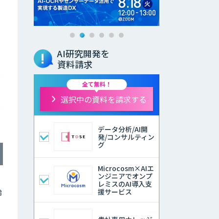
AI研究開発を
資料請求
全て無料！
選択中の資料を請求する
データ分析/AI開
発/コンサルティン
グ
Microcosm×AIエ
ンジニアでオンプ
レミスのAI導入支
始
援サービス