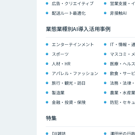
広告・クリエイティブ
配送ルート最適化
非接触AI
業態業種別AI導入活用事例
エンターテインメント
IT・情報・
スポーツ
マスコミ・メ
人材・HR
医療・ヘル
アパレル・ファッション
飲食・サー
旅行・観光・訪日
法務・法律
製造業
農業・水産
金融・投資・保険
防犯・セキュ
特集
DX雑誌
澤田光の行政