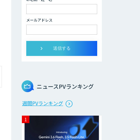
生成AI活用コンサ
ルティング
メールアドレス
（BREEZE）
法人向け生成AIソ
リューション（受
託開発/PoC&コン
サル）
サテライトAI
ニュースPVランキング
AI 受託開発・導入
週間PVランキング
支援
低コスト・短納期
のAI受託開発