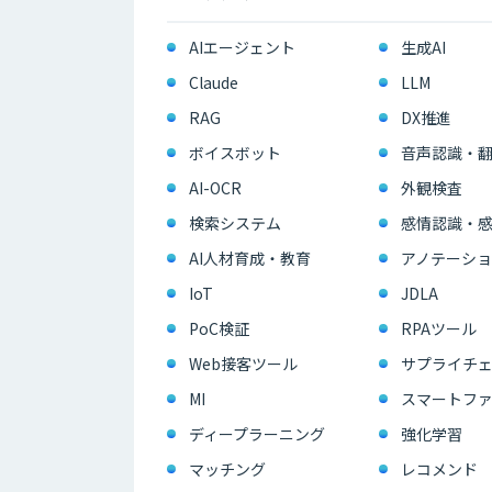
AIエージェント
生成AI
Claude
LLM
RAG
DX推進
ボイスボット
音声認識・
AI-OCR
外観検査
検索システム
感情認識・
AI人材育成・教育
アノテーショ
IoT
JDLA
PoC検証
RPAツール
Web接客ツール
サプライチェ
MI
スマートフ
ディープラーニング
強化学習
マッチング
レコメンド