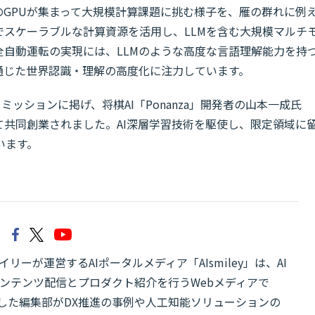
は、多数のGPUが集まって大規模計算課題に挑む様子を、雁の群れに例
でスケーラブルな計算資源を活用し、LLMを含む大規模マルチ
全自動運転の実現には、LLMのような高度な言語理解能力を持
通じた世界認識・理解の高度化に注力しています。
la」をミッションに掲げ、将棋AI「Ponanza」開発者の山本一成氏
て共同創業されました。AI深層学習技術を駆使し、限定領域に
います。
リーが運営するAIポータルメディア「AIsmiley」は、AI
ンテンツ配信とプロダクト紹介を行うWebメディアで
有した編集部がDX推進の事例や人工知能ソリューションの