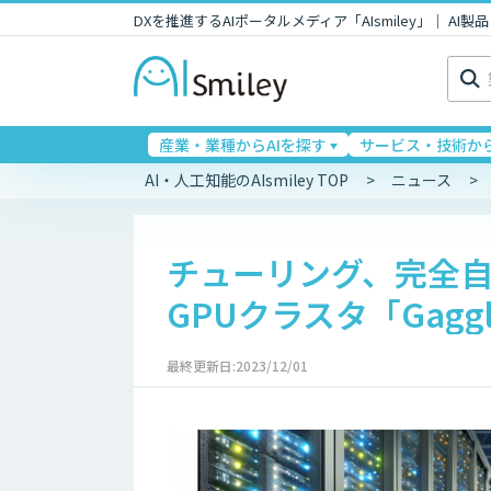
DXを推進するAIポータルメディア「AIsmiley」｜ A
検
索:
産業・業種からAIを探す
サービス・技術から
AI・人工知能のAIsmiley TOP
ニュース
チューリング、完全自
GPUクラスタ「Gaggl
最終更新日:2023/12/01