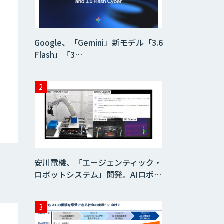
HPC+AI環境構築
サービス
Google、「Gemini」新モデル「3.6
Flash」「3…
ライフサイエンス
DX/AIソリューシ
ョン
IMACEL
人工知能研究開発
支援
安川電機、「エージェンティック・
ロボットシステム」開発。AIロボ…