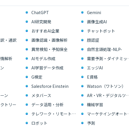
ChatGPT
Gemini
AI研究開発
画像生成AI
おすすめAI企業
チャットボット
翻訳・通訳
画像認識・画像解析
顔認証
異常検知・予知保全
自然言語処理-NLP-
感情解析
AIモデル作成
需要予測・ダイ
ン
AI学習データ作成
エッジAI
G検定
E資格
Salesforce Einstein
Watson（ワトソン）
ーン
メタバース
AR・VR・デジタル
ァクトリー
データ活用・分析
機械学習
テレワーク・リモートワーク
マーケテイングオー
ロボット
予測