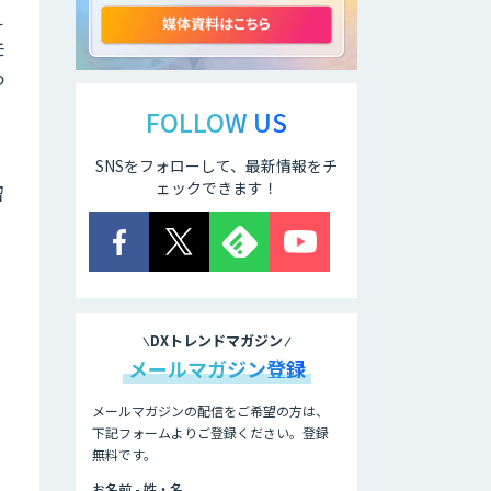
開発
え
モ
つ
AI開発・伴走支
援・内製化支援
FOLLOW US
SNSをフォローして、最新情報をチ
「ジンベイ AI技術
実装アドバイザリ
ェックできます！
留
ー」サービス
オーダーメイドAI
開発
DXトレンドマガジン
ローカル
メールマガジン登録
LLM×RAG「Cosnex」
メールマガジンの配信をご希望の方は、
下記フォームよりご登録ください。登録
無料です。
DXセカンドオピニ
オン
お名前 - 姓・名