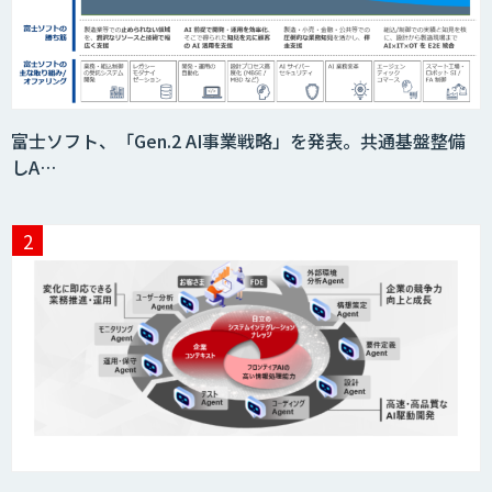
BIGDAT@Analysis
Kurrant.ai
富士ソフト、「Gen.2 AI事業戦略」を発表。共通基盤整備
しA…
Drug Discovery AI Factory
KIBIT Amanogawa
KIBIT Eye