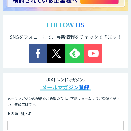
ChatGPTマスター養成講座 AIリスキリ
ング研修
FOLLOW US
SNSをフォローして、最新情報をチェックできます！
法人向け生成AIチャットサービス「ナレ
フルチャット」
画面共有も資料も話者ごとにAIがまるご
と議事録化『スマレコ』
DXトレンドマガジン
メールマガジン登録
メールマガジンの配信をご希望の方は、下記フォームよりご登録くださ
オーダーメイドAI開発
い。登録無料です。
お名前 - 姓・名
『AI』AI・ChatGPTのビジネス活用を戦