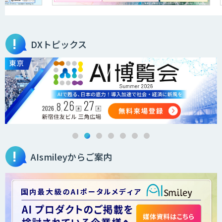
FleGrowthのDX/AI支援伴走サービス
DXトピックス
QANT VoC
m2view
AIsmileyからご案内
ローカル対応文書管理AIシステム
Galaxy-Eye Episode
AI開発・伴走支援・内製化支援