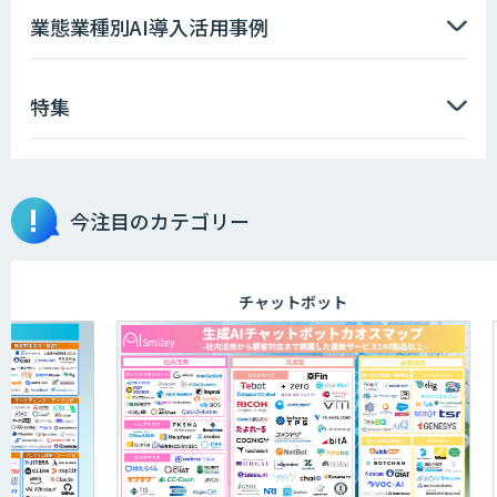
AI価格調査ツールSmapra
業態業種別AI導入活用事例
特集
GENIEE SFA/CRM
埋もれた知見を再利用可能なデータ資産
今注目のカテゴリー
に整備「KIBIT Libria」
チャットボット
異常検知AI
需要予測＋業務最適化AIシステム
『KISS』