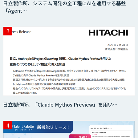
日立製作所、システム開発の全工程にAIを適用する基盤
「Agent…
AI・データ活用コンサルティング・受託
開発支援
7セグ画面OCR
匠KIBIT零
日立製作所、「Claude Mythos Preview」を用い…
saki-mori
AI・DXコンサルティング伴走支援サービ
ス