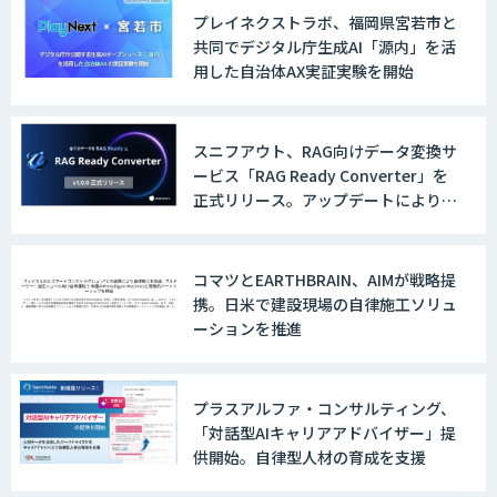
AI/DXソリューションサービス
プレイネクストラボ、福岡県宮若市と
共同でデジタル庁生成AI「源内」を活
用した自治体AX実証実験を開始
AI/DXデータ分析サービス
スニフアウト、RAG向けデータ変換サ
ービス「RAG Ready Converter」を
正式リリース。アップデートにより変
換精度の向上やセキュリティ強化を実
UMWELT
現
コマツとEARTHBRAIN、AIMが戦略提
携。日米で建設現場の自律施工ソリュ
ーションを推進
MAISTER™
プラスアルファ・コンサルティング、
「対話型AIキャリアアドバイザー」提
収益最大化モデル
供開始。自律型人材の育成を支援