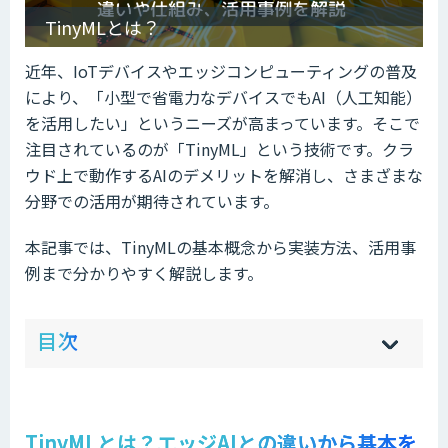
TinyMLとは？
近年、IoTデバイスやエッジコンピューティングの普及
により、「小型で省電力なデバイスでもAI（人工知能）
を活用したい」というニーズが高まっています。そこで
注目されているのが「TinyML」という技術です。クラ
ウド上で動作するAIのデメリットを解消し、さまざまな
分野での活用が期待されています。
本記事では、TinyMLの基本概念から実装方法、活用事
例まで分かりやすく解説します。
ow
de
目次
[
[
]
]
sh
hi
TinyMLとは？エッジAIとの違いから基本を