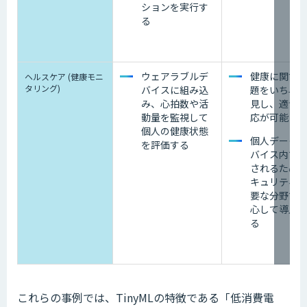
ションを実行す
る
ウェアラブルデ
健康に関す
ヘルスケア (健康モニ
タリング)
バイスに組み込
題をいち早
み、心拍数や活
見し、適切
動量を監視して
応が可能に
個人の健康状態
個人データ
を評価する
バイス内で
されるため
キュリティ
要な分野で
心して導入
る
これらの事例では、TinyMLの特徴である「低消費電