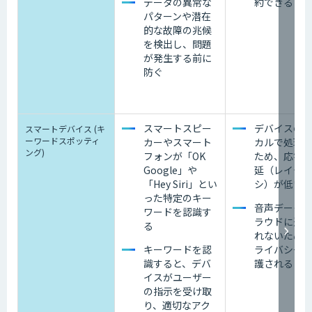
データの異常な
約できる
パターンや潜在
的な故障の兆候
を検出し、問題
が発生する前に
防ぐ
スマートスピー
デバイスの
スマートデバイス (キ
ーワードスポッティ
カーやスマート
カルで処理
ング)
フォンが「OK
ため、応答
Google」や
延（レイテ
「Hey Siri」とい
シ）が低い
った特定のキー
音声データ
ワードを認識す
ラウドに送
る
れないため
キーワードを認
ライバシー
識すると、デバ
護される
イスがユーザー
の指示を受け取
り、適切なアク