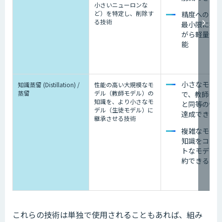
小さいニューロンな
ど）を特定し、削除す
精度への影
る技術
最小限に抑
がら軽量化
能
小さなモデ
知識蒸留 (Distillation) /
性能の高い大規模なモ
蒸留
デル（教師モデル）の
で、教師モ
知識を、より小さなモ
と同等の性
デル（生徒モデル）に
達成できる
継承させる技術
複雑なモデ
知識をコン
トなモデル
約できる
これらの技術は単独で使用されることもあれば、組み