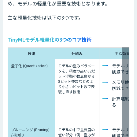
め、モデルの軽量化が重要な技術となります。
主な軽量化技術は以下の3つです。
TinyMLモデル軽量化の3つのコア技術
技術
仕組み
主な効果
モデルサイ
量子化 (Quantization)
モデルの重みパラメー
タを、精度の高い32ビ
削減できる
ット浮動小数点数から
8ビット整数などのよ
メモリ使用
り小さいビット数で表
削減できる
現し直す技術
計算速度を
る
モデルサイ
プルーニング (Pruning)
モデルの中で重要度の
/ 枝刈り
低い部分（例：重みが
削減できる