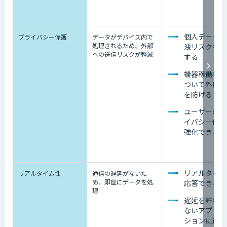
個人データの
プライバシー保護
データがデバイス内で
処理されるため、外部
洩リスクを軽
への送信リスクが軽減
する
機器稼働状況
ついて外部流
を防げる
ユーザーのプ
イバシー保護
強化できる
リアルタイム
リアルタイム性
通信の遅延がないた
め、即座にデータを処
応答できる
理
遅延を許容で
ないアプリケ
ションに適し