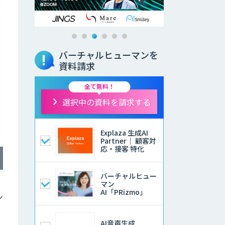
バーチャルヒューマンを
資料請求
全て無料！
選択中の資料を請求する
Explaza 生成AI
Partner｜ 顧客対
応・接客 特化
バーチャルヒュー
マン
AI「PRizmo」
ン
AI音声生成