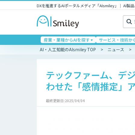
DXを推進するAIポータルメディア「AIsmiley」｜ A
検
索:
産業・業種からAIを探す
サービス・技術から
AI・人工知能のAIsmiley TOP
ニュース
テックファーム、デジ
わせた「感情推定」
最終更新日:2025/04/04