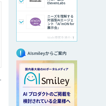
ElevenLabs
ニーズを理解する
対話型AIエージェ
ント「AI’mON for
展示会」
Web接客を進化さ
せる対話型AIエー
ジェント
「AI’mON for
AIsmileyからご案内
WEB」
対話型AI×データ
分析で顧客接点を
革新する
ケ
TIGEREYE AGENT