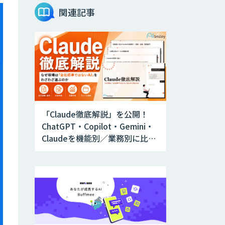
関連記事
AIエージェントコ
ース
DELTA AI AGENT
システム
ニーズを理解する
対話型AIエージェ
「Claude徹底解説」を公開！
ント「AI’mON for
展示会」
ChatGPT・Copilot・Gemini・
Claudeを機能別／業務別に比較
Web接客を進化さ
―自社に合う生成AIの選び方が
せる対話型AIエー
ジェント
わかる実践ガイド
「AI’mON for
WEB」
AIエージェント構
築支援サービス