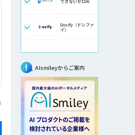
できないゼロAI
Docify（ドシファ
イ）
STORM Platform
AIsmileyからご案内
imprai ezKotae
態
データ分析エージ
ェント
物品輸出から留学
生・研究者のバッ
クチェックまで自