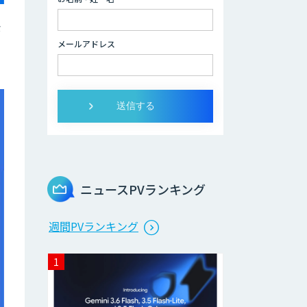
社員」
な
2層ナレッジ×AI
メールアドレス
で顧客コミュニケ
ーションを効率化
「ZEROCK」
＜Dify活用＞AIエ
ージェントDRIVE
戦略策定から実装
まで一気通貫のAI
エージェント開発
ニュースPVランキング
Explaza 生成AI
週間PVランキング
Partner｜AIエー
ジェント
業務特化型AIエー
ジェントの開発支
援「業務AIプロ」