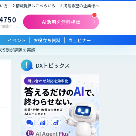
い方
情報提供はこちらから
掲載希望の企業様へ
-4750
AI活用を無料相談
末年始除く
イベント
お役立ち資料
ウェビナー
で9割が課題を実感
DXトピックス