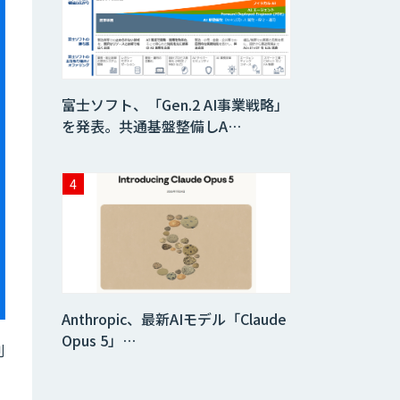
査）
異常検知AI
富士ソフト、「Gen.2 AI事業戦略」
需要予測＋業務最
を発表。共通基盤整備しA…
適化AIシステム
『KISS』
imprai ezCheck
JAPAN AI HR
Anthropic、最新AIモデル「Claude
Opus 5」…
削
miibo