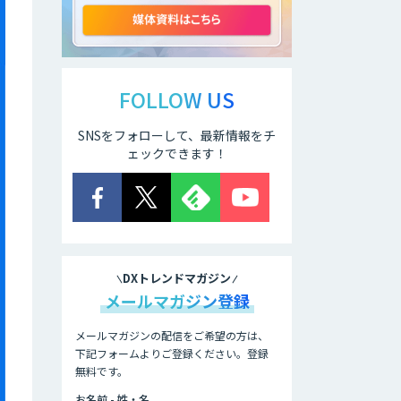
動化。輸出管理
AI「TRAFEED」
JOINT AI Flow
byGMO
FOLLOW US
SNSをフォローして、最新情報をチ
ェックできます！
AIR-NEXUS
営業支援/ 業務自
動化 AI
DXトレンドマガジン
メールマガジン登録
secondz
Agentsense
メールマガジンの配信をご希望の方は、
下記フォームよりご登録ください。登録
無料です。
法人向けAIエージ
ェント「OfficeAI
お名前 - 姓・名