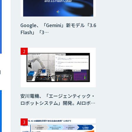
Dify導入支援
Google、「Gemini」新モデル「3.6
Flash」「3…
Dify開発支援
、
SELFBOT AIエ
ージェント
用
Dify導入・AIエー
ジェント活用支援
安川電機、「エージェンティック・
サービス
ロボットシステム」開発。AIロボ…
製造業特化型オー
ダーメイドAI開発
（知財/FMEA/電気
回路/CAD/外観検