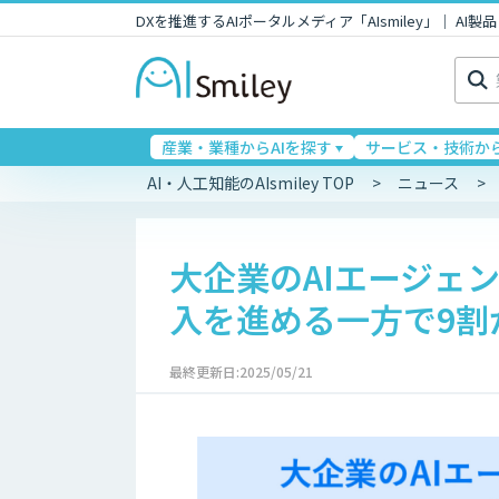
DXを推進するAIポータルメディア「AIsmiley」｜ A
検
索:
産業・業種からAIを探す
サービス・技術から
AI・人工知能のAIsmiley TOP
ニュース
大企業のAIエージェ
入を進める一方で9割
最終更新日:2025/05/21