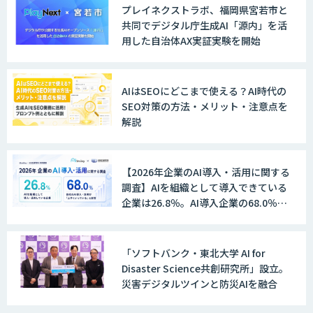
プレイネクストラボ、福岡県宮若市と
共同でデジタル庁生成AI「源内」を活
用した自治体AX実証実験を開始
Explaza 生成AI Partner｜AIエージェン
ト
AIはSEOにどこまで使える？AI時代の
SEO対策の方法・メリット・注意点を
解説
GENIEE SFA/CRM
【2026年企業のAI導入・活用に関する
調査】AIを組織として導入できている
WAN-RECORD Plus
企業は26.8％。AI導入企業の68.0％
が、自社でのAI導入・活用は「上手く
いっている」と回答
「ソフトバンク・東北大学 AI for
Explaza 生成AI Partner | AX
Disaster Science共創研究所」設立。
災害デジタルツインと防災AIを融合