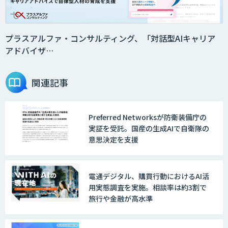
2層ナレッジ×AIで顧客コミュニケーシ
ョンを効率化「ZEROCK」
プラスアルファ・コンサルティング、「対話型AIキャリア
アドバイザ…
＜Dify活用＞AIエージェントDRIVE
関連記事
Preferred Networksが防衛装備庁の
戦略策定から実装まで一気通貫のAIエー
実証を受託。国産の生成AIで自衛隊の
ジェント開発
意思決定を支援
WARP NEXT
電通デジタル、購買行動におけるAI活
用実態調査を実施。相談率は約3割で
旅行や金融が高水準
LINE WORKS AiNote