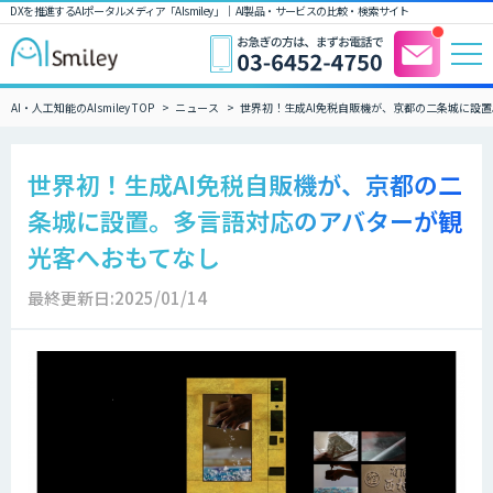
DXを推進するAIポータルメディア「AIsmiley」｜ AI製品・サービスの比較・検索サイト
AI・人工知能のAIsmiley TOP
ニュース
世界初！生成AI免税自販機が、京都の二条城に設
世界初！生成AI免税自販機が、京都の二
条城に設置。多言語対応のアバターが観
光客へおもてなし
最終更新日:2025/01/14