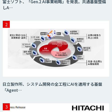
富士ソフト、「Gen.2 AI事業戦略」を発表。共通基盤整備
タ収集・作成
しA…
SaaS・サブスク向け収益管理プラット
フォーム「ソアスク」
JOINT AI Flow byGMO
Teachme Biz
日立製作所、システム開発の全工程にAIを適用する基盤
「Agent…
AIR-NEXUS