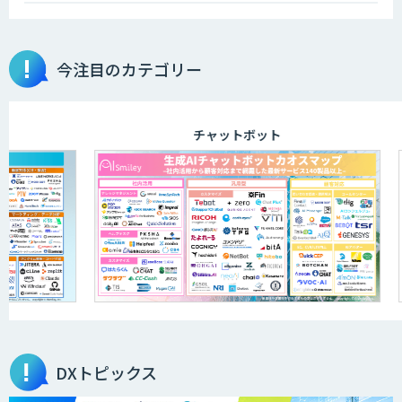
今注目のカテゴリー
aiDAPTIV+
チャットボット
ELYZA Works with KDDI
JAPAN AI KNOWLEDGE
医療文書作成を効率化する生成
AI「OPTiM AI ホスピタル」
DXトピックス