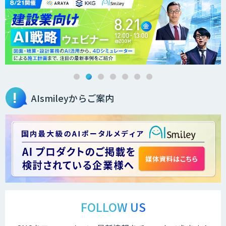
オーダーメイドAI人材育成研修
Brain Plus for Sales
AIsmileyからご案内
データ分析/AI開発/コンサルティング
Docify（ドシファイ）
STORM Platform
FOLLOW US