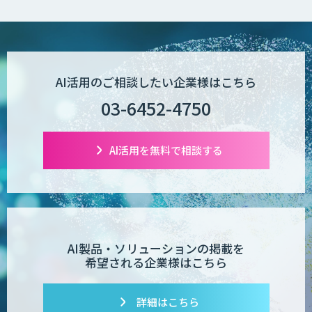
Wanderlust RAG コンシェルジュ
POPstation
AI活用のご相談したい企業様はこちら
03-6452-4750
業務特化型AIエージェントの開発支援
「業務AIプロ」
AI活用を無料で相談する
Dify導入支援
AI製品・ソリューションの掲載を
希望される企業様はこちら
Dify開発支援
詳細はこちら