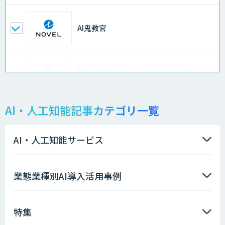
AI鬼教官
設計不明の古いシステムをAIが解析して
仕様書化「システム解析AI」
AI・人工知能記事カテゴリ一覧
LLMOチェキ
AI・人工知能サービス
AIエージェント開発支援
業態業種別AI導入活用事例
特集
AIエンジニアアカデミー（バイブコーデ
ィング研修）