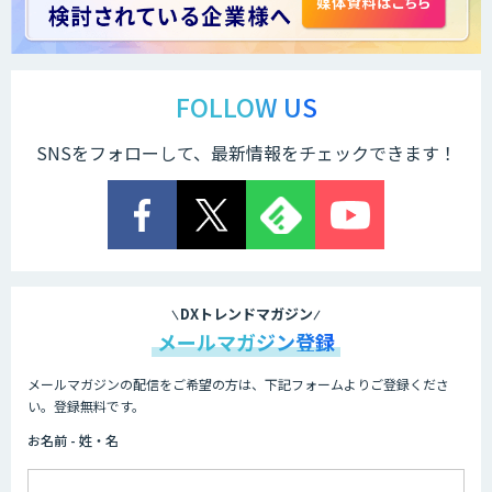
ChatGPTマスター養成講座 AIリスキリ
ング研修
FOLLOW US
SNSをフォローして、最新情報をチェックできます！
法人向け生成AIチャットサービス「ナレ
フルチャット」
画面共有も資料も話者ごとにAIがまるご
と議事録化『スマレコ』
DXトレンドマガジン
メールマガジン登録
メールマガジンの配信をご希望の方は、下記フォームよりご登録くださ
オーダーメイドAI開発
い。登録無料です。
お名前 - 姓・名