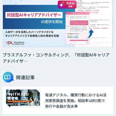
ス
AI受託開発（データ分析・画像認識）
GENIEE CHAT
プラスアルファ・コンサルティング、「対話型AIキャリア
アドバイザ…
GENIEE ENGAGE
関連記事
電通デジタル、購買行動におけるAI活
デジフロー
用実態調査を実施。相談率は約3割で
旅行や金融が高水準