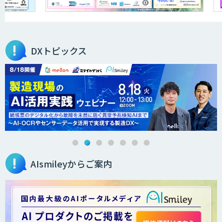
FleGrowthのDX/AI支援伴走サービス
DXトピックス
QANT VoC
m2view
AIsmileyからご案内
ローカル対応文書管理AIシステム
Galaxy-Eye Episode
AI開発・伴走支援・内製化支援