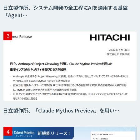
日立製作所、システム開発の全工程にAIを適用する基盤
「Agent…
AI・データ活用コンサルティング・受託
開発支援
7セグ画面OCR
匠KIBIT零
日立製作所、「Claude Mythos Preview」を用い…
saki-mori
AI・DXコンサルティング伴走支援サービ