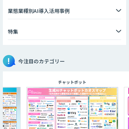
AI価格調査ツールSmapra
業態業種別AI導入活用事例
特集
GENIEE SFA/CRM
埋もれた知見を再利用可能なデータ資産
今注目のカテゴリー
に整備「KIBIT Libria」
チャットボット
異常検知AI
需要予測＋業務最適化AIシステム
『KISS』