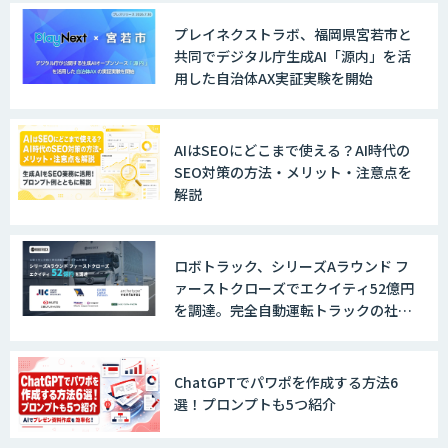
AI/DXソリューションサービス
プレイネクストラボ、福岡県宮若市と
共同でデジタル庁生成AI「源内」を活
用した自治体AX実証実験を開始
AI/DXデータ分析サービス
AIはSEOにどこまで使える？AI時代の
SEO対策の方法・メリット・注意点を
解説
UMWELT
ロボトラック、シリーズAラウンド フ
ァーストクローズでエクイティ52億円
を調達。完全自動運転トラックの社会
MAISTER™
実装に向けた開発・実証を推進
ChatGPTでパワポを作成する方法6
選！プロンプトも5つ紹介
収益最大化モデル