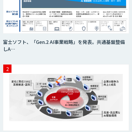
BIGDAT@Analysis
Kurrant.ai
富士ソフト、「Gen.2 AI事業戦略」を発表。共通基盤整備
しA…
Drug Discovery AI Factory
KIBIT Amanogawa
KIBIT Eye