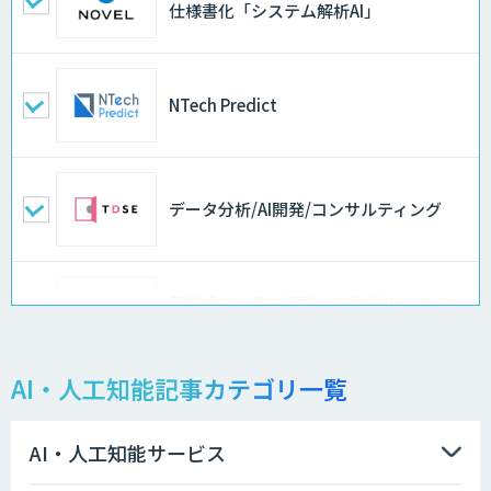
仕様書化「システム解析AI」
NTech Predict
データ分析/AI開発/コンサルティング
異常検知・音声認識・画像解析システム
開発サービス
AI・人工知能記事カテゴリ一覧
物品輸出から留学生・研究者のバックチ
ェックまで自動化。輸出管理
AI「TRAFEED」
AI・人工知能サービス