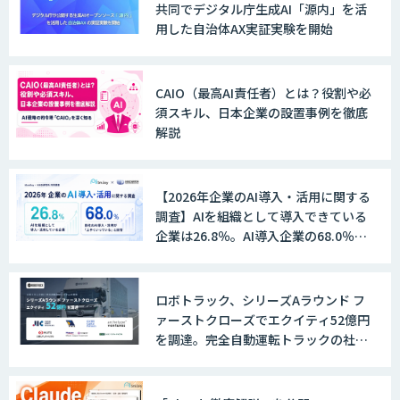
共同でデジタル庁生成AI「源内」を活
用した自治体AX実証実験を開始
CAIO（最高AI責任者）とは？役割や必
須スキル、日本企業の設置事例を徹底
解説
【2026年企業のAI導入・活用に関する
調査】AIを組織として導入できている
企業は26.8％。AI導入企業の68.0％
が、自社でのAI導入・活用は「上手く
いっている」と回答
ロボトラック、シリーズAラウンド フ
ァーストクローズでエクイティ52億円
を調達。完全自動運転トラックの社会
実装に向けた開発・実証を推進