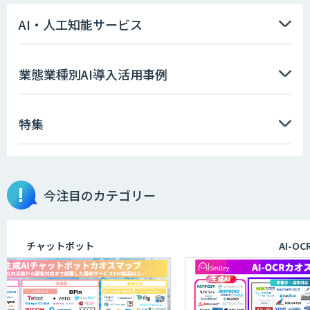
PKSHA ChatAgent
AI・人工知能サービス
FirstContact（ファーストコンタクト）
業態業種別AI導入活用事例
特集
OCR’s+
今注目のカテゴリー
完全無料の次世代RPA「マクロマン」
チャットボット
AI-OCR
RPA定型業務ロボット自動化ソリューシ
ョン UiPath/Automate