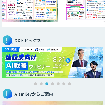
FPT RPAソリューション
akaBot
DXトピックス
BizteX cobit
JobAuto
AIsmileyからご案内
FEEDER（フィーダー）