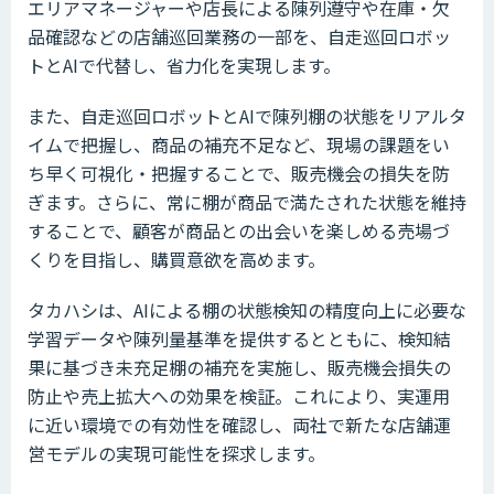
エリアマネージャーや店長による陳列遵守や在庫・欠
品確認などの店舗巡回業務の一部を、自走巡回ロボッ
トとAIで代替し、省力化を実現します。
また、自走巡回ロボットとAIで陳列棚の状態をリアルタ
イムで把握し、商品の補充不足など、現場の課題をい
ち早く可視化・把握することで、販売機会の損失を防
ぎます。さらに、常に棚が商品で満たされた状態を維持
することで、顧客が商品との出会いを楽しめる売場づ
くりを目指し、購買意欲を高めます。
タカハシは、AIによる棚の状態検知の精度向上に必要な
学習データや陳列量基準を提供するとともに、検知結
果に基づき未充足棚の補充を実施し、販売機会損失の
防止や売上拡大への効果を検証。これにより、実運用
に近い環境での有効性を確認し、両社で新たな店舗運
営モデルの実現可能性を探求します。