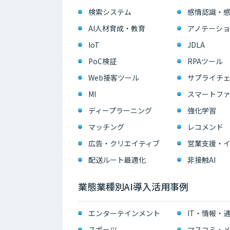
検索システム
感情認識・
AI人材育成・教育
アノテーショ
IoT
JDLA
PoC検証
RPAツール
Web接客ツール
サプライチェ
MI
スマートフ
ディープラーニング
強化学習
マッチング
レコメンド
広告・クリエイティブ
配送ルート最適化
非接触AI
業態業種別AI導入活用事例
エンターテインメント
IT・情報・
スポーツ
マスコミ・メ