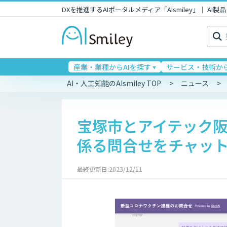
DXを推進するAIポータルメディア「AIsmiley」｜ A
検
索:
産業・業種からAIを探す
サービス・技術から
AI・人工知能のAIsmiley TOP
ニュース
宝塚市とアイテック
係る問合せをチャッ
最終更新日:2023/12/11