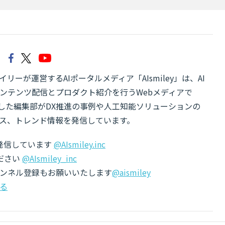
リーが運営するAIポータルメディア「AIsmiley」は、AI
ンテンツ配信とプロダクト紹介を行うWebメディアで
有した編集部がDX推進の事例や人工知能ソリューションの
ス、トレンド情報を発信しています。
でも発信しています
@AIsmiley.inc
ださい
@AIsmiley_inc
チャンネル登録もお願いいたします
@aismiley
る