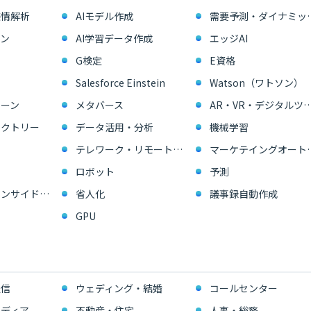
感情解析
AIモデル作成
需要予測・ダイ
ン
AI学習データ作成
エッジAI
G検定
E資格
Salesforce Einstein
Watson（ワトソン）
ーン
メタバース
AR・VR・デジタル
ァクトリー
データ活用・分析
機械学習
テレワーク・リモートワーク
マーケテイングオー
ロボット
予測
営業支援・インサイドセールス
省人化
議事録自動作成
GPU
通信
ウェディング・結婚
コールセンター
ディア
不動産・住宅
人事・総務