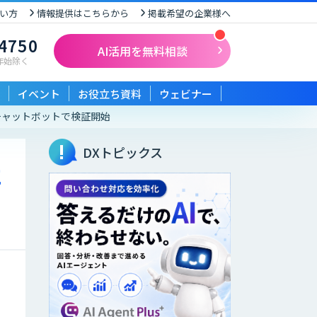
い方
情報提供はこちらから
掲載希望の企業様へ
-4750
AI活用を無料相談
末年始除く
イベント
お役立ち資料
ウェビナー
チャットボットで検証開始
DXトピックス
に