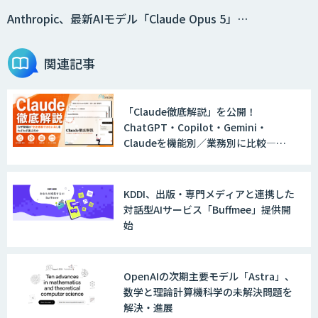
ョンを効率化「ZEROCK」
Anthropic、最新AIモデル「Claude Opus 5」…
関連記事
＜Dify活用＞AIエージェントDRIVE
「Claude徹底解説」を公開！
ChatGPT・Copilot・Gemini・
戦略策定から実装まで一気通貫のAIエー
Claudeを機能別／業務別に比較―自
ジェント開発
社に合う生成AIの選び方がわかる実践
ガイド
KDDI、出版・専門メディアと連携した
WARP NEXT
対話型AIサービス「Buffmee」提供開
始
LINE WORKS AiNote
OpenAIの次期主要モデル「Astra」、
数学と理論計算機科学の未解決問題を
解決・進展