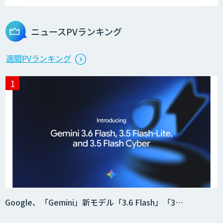
Microcosm×AIエンジニアでオンプレミ
スのAI導入支援サービス
ニュースPVランキング
生成AI活用 1day ブートキャンプ
週間PVランキング
データ分析エージェント
「AI課題の⽬利き」コンサルティングサ
ービス
フィジカルAI・AIロボット向け教師デー
Google、「Gemini」新モデル「3.6 Flash」「3…
タ収集・作成