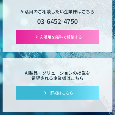
AI活用のご相談したい企業様はこちら
POPstation
03-6452-4750
AI活用を無料で相談する
業務特化型AIエージェントの開発支援
「業務AIプロ」
Dify導入支援
AI製品・ソリューションの掲載を
希望される企業様はこちら
Dify開発支援
詳細はこちら
PATPOST