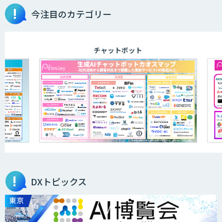
今注目のカテゴリー
アリストルの法人向けAI研修
チャットボット
ELYZA Works with KDDI
JAPAN AI KNOWLEDGE
医療文書作成を効率化する生成
AI「OPTiM AI ホスピタル」
DXトピックス
オーダーメイドAI人材育成研修