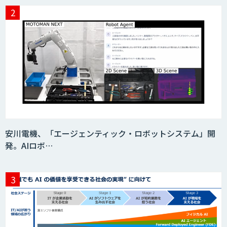
SaaS・サブスク向け収益管理プラット
フォーム「ソアスク」
JOINT AI Flow byGMO
Teachme Biz
安川電機、「エージェンティック・ロボットシステム」開
発。AIロボ…
AIR-NEXUS
Acompany セキュアチャット