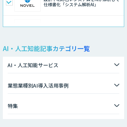
仕様書化「システム解析AI」
LLMOチェキ
AI・人工知能記事カテゴリ一覧
AIエージェント開発支援
AI・人工知能サービス
AIエンジニアアカデミー（バイブコーデ
業態業種別AI導入活用事例
ィング研修）
特集
aiDAPTIV+