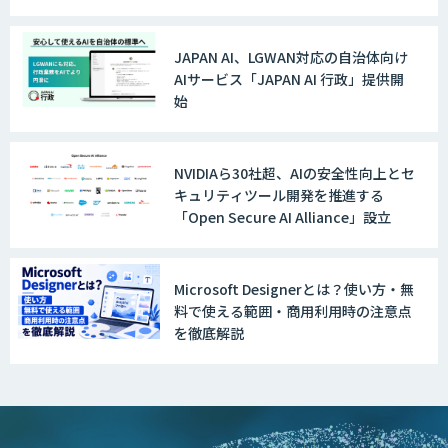
Explaza 生成AI Partner｜AIエージェン
ト
JAPAN AI、LGWAN対応の自治体向け
AIサービス「JAPAN AI 行政」提供開
始
GENIEE SFA/CRM
NVIDIAら30社超、AIの安全性向上とセ
キュリティツール開発を推進する
「Open Secure AI Alliance」設立
WAN-RECORD Plus
Microsoft Designerとは？使い方・無
料で使える範囲・商用利用時の注意点
Explaza 生成AI Partner | AX
を徹底解説
Wanderlust RAG コンシェルジュ