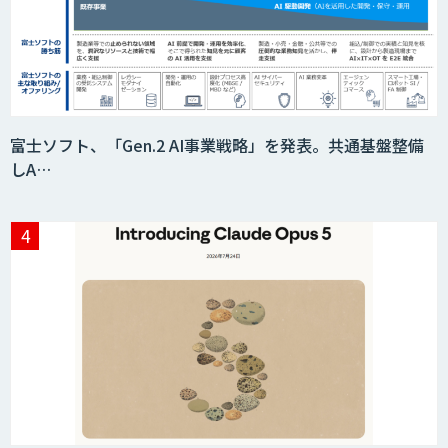
AI価格調査ツールSmapra
富士ソフト、「Gen.2 AI事業戦略」を発表。共通基盤整備
しA…
secondz Agentsense
Smart Search
法人向けAIエージェント「OfficeAI社
員」
2層ナレッジ×AIで顧客コミュニケーシ