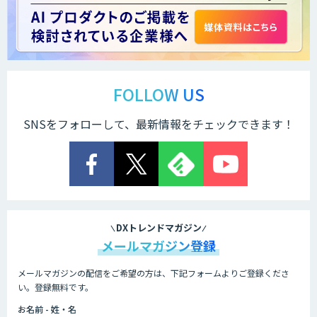
展示会の名刺を商談に変える
「GenLead」
Web広告・SNS施策立案/レポーティング
自動化AIエージェント開発
FOLLOW US
SNSをフォローして、最新情報をチェックできます！
Salesforce入力・ナーチャリング自動化
エージェント開発
営業特化型Dify導入支援・AIエージェン
ト開発
DXトレンドマガジン
メールマガジン登録
メールマガジンの配信をご希望の方は、下記フォームよりご登録くださ
需要予測＋業務最適化AIシステム
い。登録無料です。
『KISS』
お名前 - 姓・名