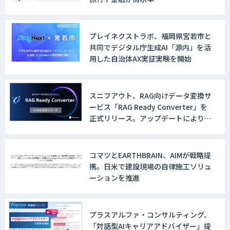
IBT BizTAPAI
プレイネクストラボ、福岡県宮若市と
共同でデジタル庁生成AI「源内」を活
用した自治体AX実証実験を開始
ChatGPTマスター養成講座 AIリスキリ
ング研修
スニフアウト、RAG向けデータ変換サ
ービス「RAG Ready Converter」を
正式リリース。アップデートにより変
「ジンベイ AI技術実装アドバイザリー」
換精度の向上やセキュリティ強化を実
サービス
現
コマツとEARTHBRAIN、AIMが戦略提
携。日米で建設現場の自律施工ソリュ
ーションを推進
AI新規事業企画・開発支援
プラスアルファ・コンサルティング、
画面共有も資料も話者ごとにAIがまるご
「対話型AIキャリアアドバイザー」提