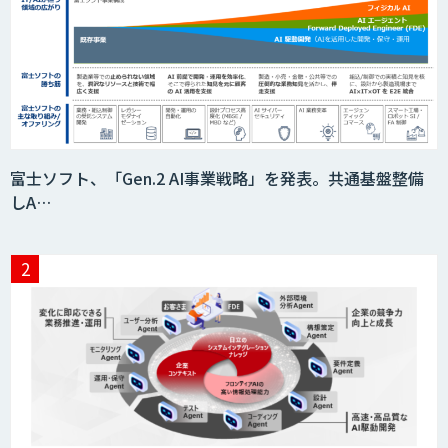
Zoom Phone
スクレイプPro
富士ソフト、「Gen.2 AI事業戦略」を発表。共通基盤整備
しA…
伴走型でAI活用を定着させる「生成AIブ
ートキャンプ」
AIガイドライン策定コンサルティング
属人化からの脱却へ「RAG構築サービ