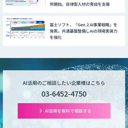
と議事録化『スマレコ』
供開始。自律型人材の育成を支援
『AI』AI・ChatGPTのビジネス活用を戦
富士ソフト、「Gen.2 AI事業戦略」を
略立案から開発・運用までご支援
発表。共通基盤整備しAIの現場実装力
を強化
DXセカンドオピニオン
Safe AI Bot
AI活用のご相談したい企業様はこちら
03-6452-4750
SAPI ロープレ
AI活用を無料で相談する