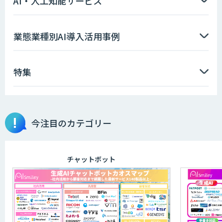
AI・人工知能サービス
SaaS・サブスク向け収益管理プラット
業態業種別AI導入活用事例
フォーム「ソアスク」
特集
法人向けAIエージェント「OfficeAI社
員」
2層ナレッジ×AIで顧客コミュニケーシ
今注目のカテゴリー
ョンを効率化「ZEROCK」
チャットボット
運営を自動化し、コミュニティで収益化
する「TIMEWELL BASE」
LINE WORKS AiNote