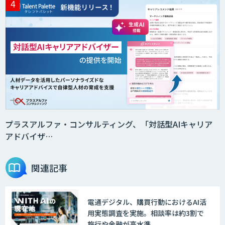
MµgenGAI
AI DX Partner
AIなんでも相談室
プラスアルファ・コンサルティング、「対話型AIキャリア
アドバイザ…
【営業特化】AIエージェント構築サービ
ス
関連記事
電通デジタル、購買行動におけるAI活
AI Canvas
用実態調査を実施。相談率は約3割で
旅行や金融が高水準