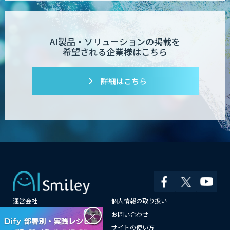
生成AIの業務活用は「Safe AI
Gateway」
AI製品・ソリューションの掲載を
希望される企業様はこちら
法人向け生成AIソリューション（受託開
発/PoC&コンサル）
詳細はこちら
Kurrant.ai
alivorte(アリヴォルテ)
運営会社
個人情報の取り扱い
AI・データ活用コンサルティング・受託
開発支援
×
よくある質問
お問い合わせ
メールマガジン登録
サイトの使い方