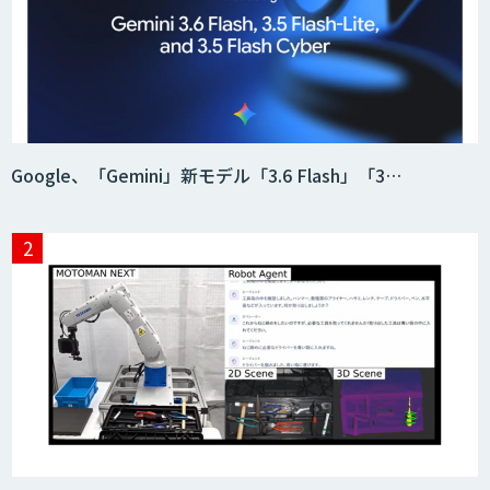
「AI課題の⽬利き」コンサルティングサ
ービス
フィジカルAI・AIロボット向け教師デー
Google、「Gemini」新モデル「3.6 Flash」「3…
タ収集・作成
SaaS・サブスク向け収益管理プラット
フォーム「ソアスク」
JOINT AI Flow byGMO
Teachme Biz