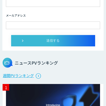
imprai ezKotae
メールアドレス
ログミーツ powered by GPT-4
Microcosm×AIエンジニアでオンプレミ
スのAI導入支援サービス
ニュースPVランキング
生成AI活用 1day ブートキャンプ
週間PVランキング
データ分析エージェント