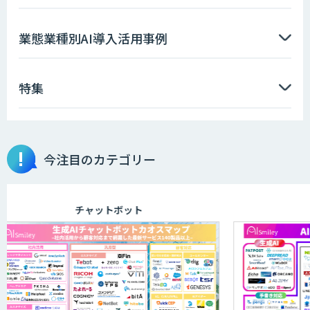
AIエンジニアアカデミー（バイブコーデ
業態業種別AI導入活用事例
ィング研修）
特集
aiDAPTIV+
今注目のカテゴリー
アリストルの法人向けAI研修
チャットボット
ELYZA Works with KDDI
JAPAN AI KNOWLEDGE