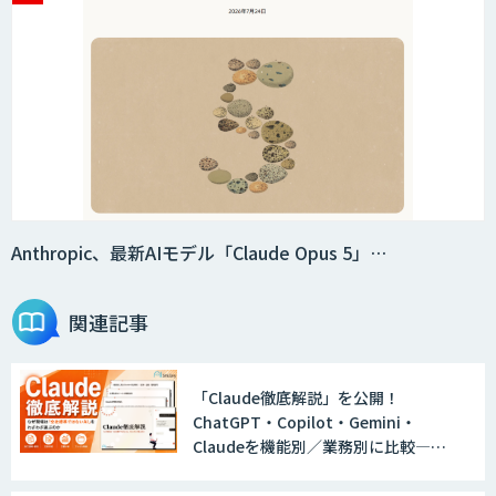
Smart Search
法人向けAIエージェント「OfficeAI社
員」
2層ナレッジ×AIで顧客コミュニケーシ
ョンを効率化「ZEROCK」
Anthropic、最新AIモデル「Claude Opus 5」…
関連記事
＜Dify活用＞AIエージェントDRIVE
「Claude徹底解説」を公開！
ChatGPT・Copilot・Gemini・
戦略策定から実装まで一気通貫のAIエー
Claudeを機能別／業務別に比較―自
ジェント開発
社に合う生成AIの選び方がわかる実践
ガイド