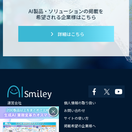
Dify導入支援
AI製品・ソリューションの掲載を
希望される企業様はこちら
Dify開発支援
詳細はこちら
PATPOST
貴社専用ナレッジAI構築
運営会社
個人情報の取り扱い
展示会の名刺を商談に変える
×
よくある質問
お問い合わせ
「GenLead」
メールマガジン登録
サイトの使い方
情報提供はこちらから
掲載希望の企業様へ