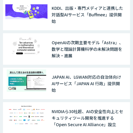
KDDI、出版・専門メディアと連携した
WARP NEXT
対話型AIサービス「Buffmee」提供開
始
LINE WORKS AiNote
OpenAIの次期主要モデル「Astra」、
数学と理論計算機科学の未解決問題を
解決・進展
Explaza 生成AI Partner｜AIエージェン
ト
JAPAN AI、LGWAN対応の自治体向け
AIサービス「JAPAN AI 行政」提供開
始
GENIEE SFA/CRM
NVIDIAら30社超、AIの安全性向上とセ
キュリティツール開発を推進する
「Open Secure AI Alliance」設立
WAN-RECORD Plus