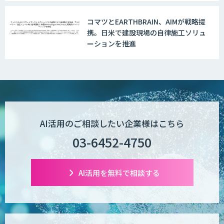
コマツとEARTHBRAIN、AIMが戦略提
携。日米で建設現場の自律施工ソリュ
Explaza 生成AI Partner | AX
ーションを推進
Wanderlust RAG コンシェルジュ
AI活用のご相談したい企業様はこちら
POPstation
03-6452-4750
AI活用を無料で相談する
業務特化型AIエージェントの開発支援
「業務AIプロ」