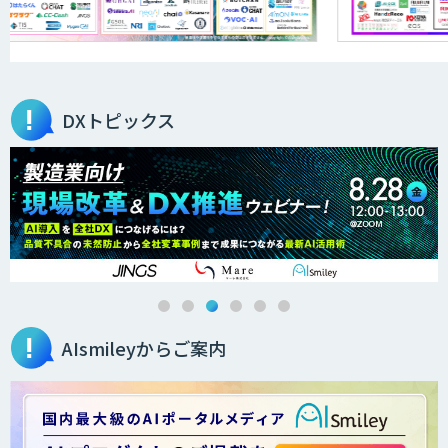
医療文書作成を効率化する生成
AI「OPTiM AI ホスピタル」
DXトピックス
オーダーメイドAI人材育成研修
Brain Plus for Sales
AIsmileyからご案内
データ分析/AI開発/コンサルティング