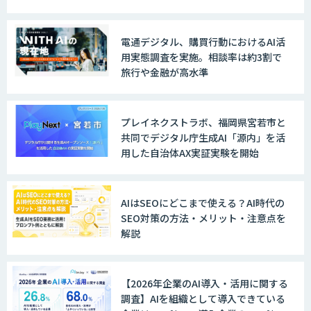
WARP NEXT
電通デジタル、購買行動におけるAI活
用実態調査を実施。相談率は約3割で
旅行や金融が高水準
LINE WORKS AiNote
プレイネクストラボ、福岡県宮若市と
共同でデジタル庁生成AI「源内」を活
用した自治体AX実証実験を開始
Explaza 生成AI Partner｜AIエージェン
ト
AIはSEOにどこまで使える？AI時代の
SEO対策の方法・メリット・注意点を
解説
GENIEE SFA/CRM
【2026年企業のAI導入・活用に関する
調査】AIを組織として導入できている
WAN-RECORD Plus