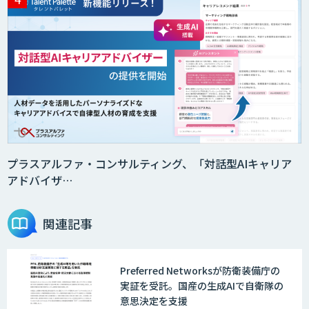
Smart Search
法人向けAIエージェント「OfficeAI社
員」
2層ナレッジ×AIで顧客コミュニケーシ
ョンを効率化「ZEROCK」
プラスアルファ・コンサルティング、「対話型AIキャリア
アドバイザ…
＜Dify活用＞AIエージェントDRIVE
関連記事
Preferred Networksが防衛装備庁の
戦略策定から実装まで一気通貫のAIエー
実証を受託。国産の生成AIで自衛隊の
ジェント開発
意思決定を支援