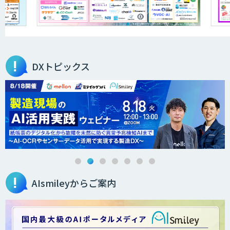
医療文書作成を効率化する生成
AI「OPTiM AI ホスピタル」
DXトピックス
オーダーメイドAI人材育成研修
Brain Plus for Sales
AIsmileyからご案内
データ分析/AI開発/コンサルティング