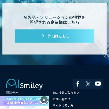
Dify導入支援
AI製品・ソリューションの掲載を
希望される企業様はこちら
Dify開発支援
詳細はこちら
PATPOST
貴社専用ナレッジAI構築
運営会社
個人情報の取り扱い
展示会の名刺を商談に変える
「GenLead」
×
よくある質問
お問い合わせ
メールマガジン登録
サイトの使い方