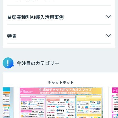
AIエージェント開発支援
業態業種別AI導入活用事例
特集
AIエンジニアアカデミー（バイブコーデ
ィング研修）
今注目のカテゴリー
aiDAPTIV+
チャットボット
ELYZA Works with KDDI
JAPAN AI KNOWLEDGE