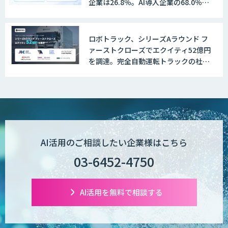
企業は26.8％。AI導入企業の68.0％
が、自社でのAI導入・活用は「上手く
いっている」と回答
ロボトラック、シリーズAラウンド フ
Explaza 生成AI Partner | AX
ァーストクローズでエクイティ52億円
を調達。完全自動運転トラックの社会
実装に向けた開発・実証を推進
Wanderlust RAG コンシェルジュ
POPstation
AI活用のご相談したい企業様はこちら
03-6452-4750
業務特化型AIエージェントの開発支援
「業務AIプロ」
AI活用を無料で相談する