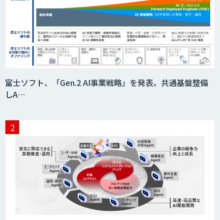
「AI課題の⽬利き」コンサルティングサ
ービス
フィジカルAI・AIロボット向け教師デー
富士ソフト、「Gen.2 AI事業戦略」を発表。共通基盤整備
タ収集・作成
しA…
SaaS・サブスク向け収益管理プラット
フォーム「ソアスク」
JOINT AI Flow byGMO
Teachme Biz