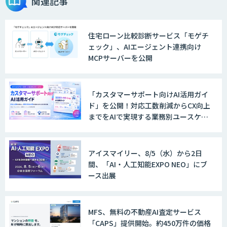
関連記事
住宅ローン比較診断サービス「モゲチ
ェック」、AIエージェント連携向け
MCPサーバーを公開
「カスタマーサポート向けAI活用ガイ
ド」を公開！対応工数削減からCX向上
までをAIで実現する業務別ユースケー
ス集
アイスマイリー、8/5（水）から2日
間、「AI・人工知能EXPO NEO」にブ
ース出展
MFS、無料の不動産AI査定サービス
「CAPS」提供開始。約450万件の価格