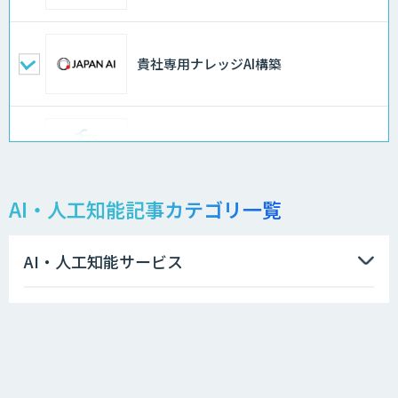
貴社専用ナレッジAI構築
異常検知AI
AI・人工知能記事カテゴリ一覧
需要予測＋業務最適化AIシステム
『KISS』
AI・人工知能サービス
高性能 AI エンジン搭載エッジシステム
業態業種別AI導入活用事例
「VAB-5000」
特集