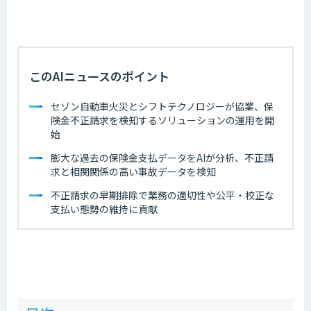
このAIニュースのポイント
セゾン自動車火災とシフトテクノロジーが協業、保
険金不正請求を検知するソリューションの運用を開
始
膨大な過去の保険金支払データをAIが分析、不正請
求と相関関係の高い事故データを検知
不正請求の早期排除で業務の適切性や公平・校正な
支払い態勢の維持に貢献
ow
de