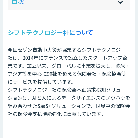
目次
[
[
]
]
sh
hi
シフトテクノロジー社について
今回セゾン自動車火災が協業するシフトテクノロジー
社は、2014年にフランスで設立したスタートアップ企
業です。設立以来、グローバルに事業を拡大し、欧米・
アジア等を中心に90社を超える保険会社・保険協会等
にサービスを提供しています。
シフトテクノロジー社の保険金不正請求検知ソリュー
ションは、AIと人によるデータサイエンスのノウハウを
組み合わせたSaaS+ソリューションで、世界中の保険会
社の保険金支払機能強化に貢献しています。