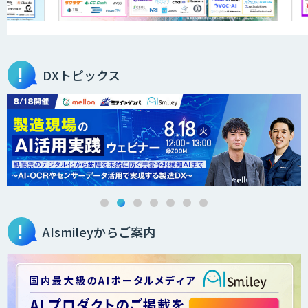
Helpfeel
DXトピックス
PKSHA VoiceAgent
DHK CANVAS
AIsmileyからご案内
音声認識／対話型AIのソリューション
スマホdeナビ