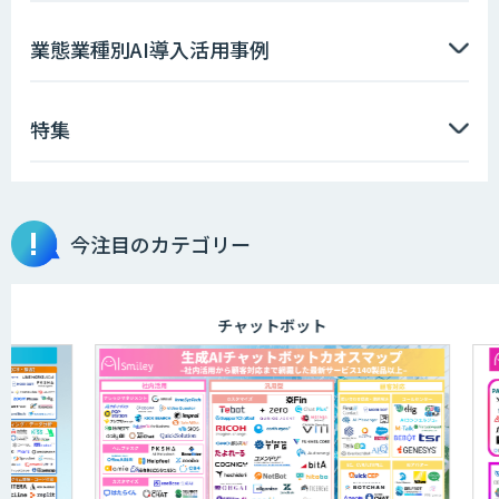
AI Worker
業態業種別AI導入活用事例
特集
AI開発・伴走支援・内製化支援
今注目のカテゴリー
DXセカンドオピニオン
チャットボット
LINEWORKS AiCall（VOICEIVR）
AmiVoice ISR Studio