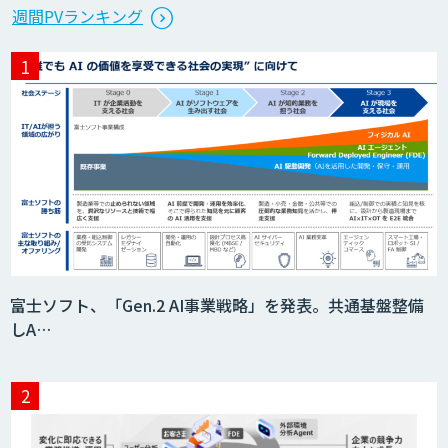
生成AI活用 1day ブートキャンプ
週間PVランキング
データ分析エージェント
「AI課題の⽬利き」コンサルティングサ
ービス
フィジカルAI・AIロボット向け教師デー
富士ソフト、「Gen.2 AI事業戦略」を発表。共通基盤整備
タ収集・作成
しA…
SaaS・サブスク向け収益管理プラット
フォーム「ソアスク」