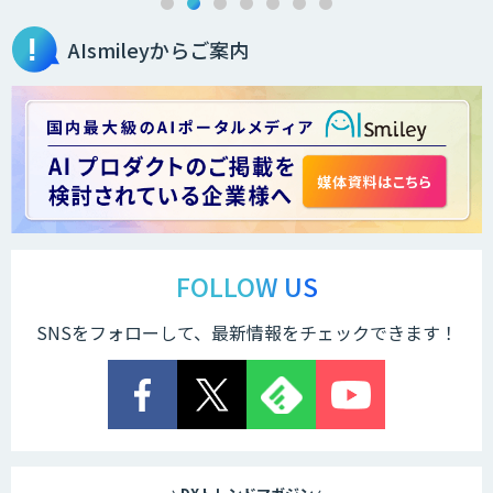
AIsmileyからご案内
データ分析/AI開発/コンサルティング
Docify（ドシファイ）
STORM Platform
FOLLOW US
SNSをフォローして、最新情報をチェックできます！
Cogent AI Cabinet
AI/DX研修