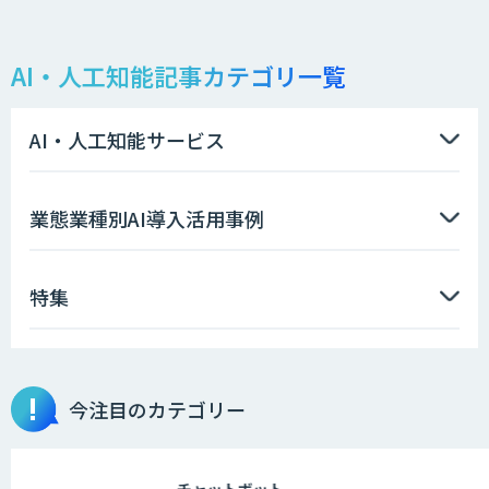
仕様書化「システム解析AI」
AI・人工知能記事カテゴリ一覧
LLMOチェキ
AI・人工知能サービス
AIエージェント開発支援
業態業種別AI導入活用事例
特集
AIエンジニアアカデミー（バイブコーデ
ィング研修）
今注目のカテゴリー
aiDAPTIV+