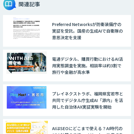
関連記事
Preferred Networksが防衛装備庁の
戦略策定から実装まで一気通貫のAIエー
実証を受託。国産の生成AIで自衛隊の
ジェント開発
意思決定を支援
WARP NEXT
電通デジタル、購買行動におけるAI活
用実態調査を実施。相談率は約3割で
旅行や金融が高水準
LINE WORKS AiNote
プレイネクストラボ、福岡県宮若市と
共同でデジタル庁生成AI「源内」を活
用した自治体AX実証実験を開始
Explaza 生成AI Partner｜AIエージェン
ト
AIはSEOにどこまで使える？AI時代の