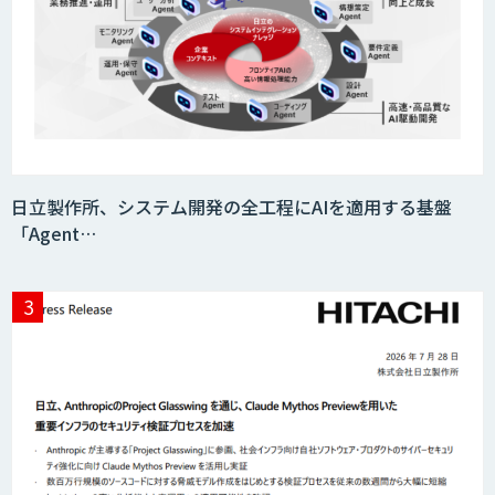
JOINT AI Flow byGMO
Teachme Biz
日立製作所、システム開発の全工程にAIを適用する基盤
「Agent…
AIR-NEXUS
Acompany セキュアチャット
AI価格調査ツールSmapra