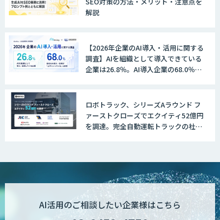
SEO対策の方法・メリット・注意点を
解説
GENIEE SFA/CRM
【2026年企業のAI導入・活用に関する
調査】AIを組織として導入できている
WAN-RECORD Plus
企業は26.8％。AI導入企業の68.0％
が、自社でのAI導入・活用は「上手く
いっている」と回答
ロボトラック、シリーズAラウンド フ
Explaza 生成AI Partner | AX
ァーストクローズでエクイティ52億円
を調達。完全自動運転トラックの社会
実装に向けた開発・実証を推進
Wanderlust RAG コンシェルジュ
POPstation
AI活用のご相談したい企業様はこちら