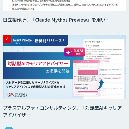
日立製作所、「Claude Mythos Preview」を用い…
secondz Agentsense
Smart Search
法人向けAIエージェント「OfficeAI社
員」
2層ナレッジ×AIで顧客コミュニケーシ
ョンを効率化「ZEROCK」
プラスアルファ・コンサルティング、「対話型AIキャリア
アドバイザ…
＜Dify活用＞AIエージェントDRIVE