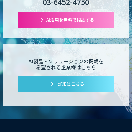
03-6452-4750
業務特化型AIエージェントの開発支援
「業務AIプロ」
AI活用を無料で相談する
Dify導入支援
AI製品・ソリューションの掲載を
希望される企業様はこちら
Dify開発支援
詳細はこちら
PATPOST
貴社専用ナレッジAI構築