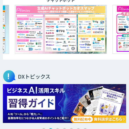
チャットボット
ELYZA Works with KDDI
JAPAN AI KNOWLEDGE
医療文書作成を効率化する生成
AI「OPTiM AI ホスピタル」
DXトピックス
オーダーメイドAI人材育成研修
Brain Plus for Sales