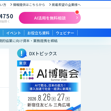
い方
情報提供はこちらから
掲載希望の企業様へ
-4750
AI活用を無料相談
末年始除く
イベント
お役立ち資料
ウェビナー
長期的協業に向け資本・業務提携を締結
DXトピックス