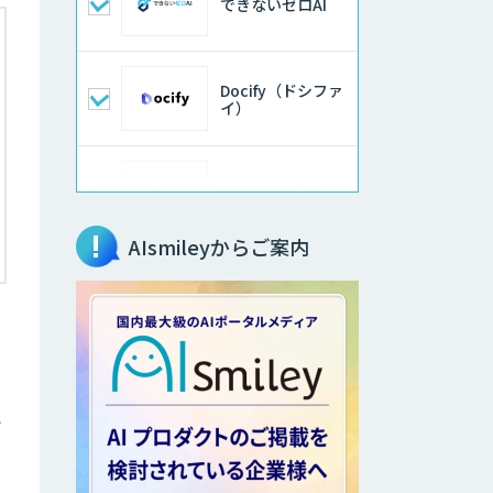
できないゼロAI
Docify（ドシファ
イ）
STORM Platform
AIsmileyからご案内
imprai ezKotae
データ分析エージ
ェント
ソ
物品輸出から留学
。
生・研究者のバッ
クチェックまで自