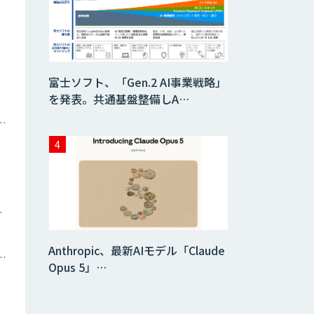
査）
異常検知AI
富士ソフト、「Gen.2 AI事業戦略」
需要予測＋業務最
を発表。共通基盤整備しA…
適化AIシステム
『KISS』
ナミックプライシング
imprai ezCheck
ツイン
JAPAN AI HR
Anthropic、最新AIモデル「Claude
トメーション・MAツール
Opus 5」…
miibo