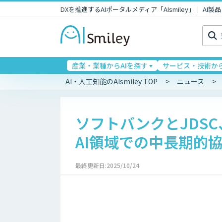
DXを推進するAIポータルメディア「AIsmiley」｜ A
検
索:
産業・業種からAIを探す
サービス・技術から
AI・人工知能のAIsmiley TOP
ニュース
ソフトバンクとJDS
AI領域での中長期的
最終更新日:2025/10/24