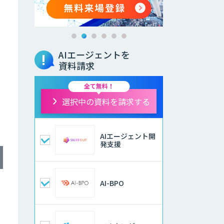
AIエージェントを
資料請求
全て無料！
選択中の資料を請求する
AIエージェント開
発支援
AI-BPO