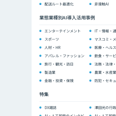
配送ルート最適化
非接触AI
業態業種別AI導入活用事例
エンターテインメント
IT・情報・
スポーツ
マスコミ・メ
人材・HR
医療・ヘル
アパレル・ファッション
飲食・サー
旅行・観光・訪日
法務・法律
製造業
農業・水産
金融・投資・保険
防犯・セキュ
特集
DX雑誌
澤田光の行政
AI・人工知能のインタビ
AI・人工知