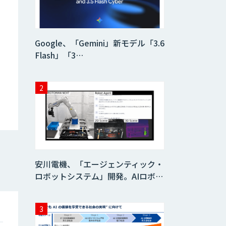
Dify導入支援
Google、「Gemini」新モデル「3.6
Flash」「3…
Dify開発支援
SELFBOT AIエ
ージェント
Dify導入・AIエー
ジェント活用支援
安川電機、「エージェンティック・
サービス
ロボットシステム」開発。AIロボ…
製造業特化型オー
ダーメイドAI開発
（知財/FMEA/電気
回路/CAD/外観検