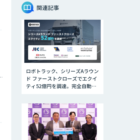
関連記事
AIエージェントコ
ース
DELTA AI AGENT
システム
ニーズを理解する
対話型AIエージェ
ロボトラック、シリーズAラウン
ント「AI’mON for
展示会」
庁・地方自治体
ド ファーストクローズでエクイ
ティ52億円を調達。完全自動運
Web接客を進化さ
転トラックの社会実装に向けた
せる対話型AIエー
ジェント
開発・実証を推進
「AI’mON for
WEB」
AIエージェント構
築支援サービス