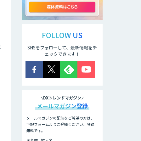
動化。輸出管理
AI「TRAFEED」
JOINT AI Flow
byGMO
FOLLOW US
な
SNSをフォローして、最新情報をチ
ェックできます！
AIR-NEXUS
営業支援/ 業務自
動化 AI
DXトレンドマガジン
メールマガジン登録
secondz
Agentsense
メールマガジンの配信をご希望の方は、
下記フォームよりご登録ください。登録
無料です。
法人向けAIエージ
ェント「OfficeAI
お名前 - 姓・名