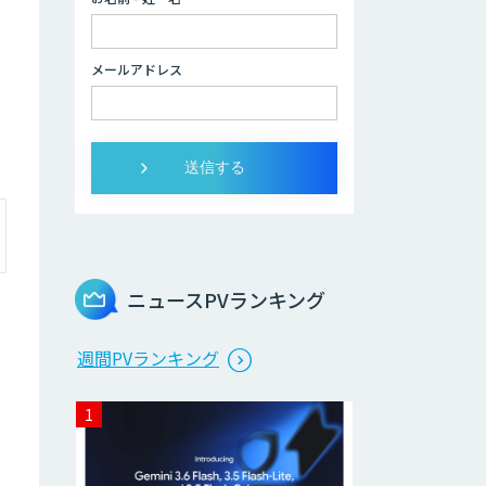
社員」
2層ナレッジ×AI
メールアドレス
で顧客コミュニケ
ーションを効率化
「ZEROCK」
＜Dify活用＞AIエ
ージェントDRIVE
戦略策定から実装
まで一気通貫のAI
エージェント開発
ニュースPVランキング
Explaza 生成AI
週間PVランキング
Partner｜AIエー
ジェント
業務特化型AIエー
ジェントの開発支
援「業務AIプロ」