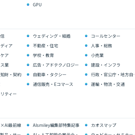
GPU
通信
ウェディング・結婚
コールセンター
ディア
不動産・住宅
人事・総務
スケア
学校・教育
小売業
ビス業
広告・アドテクノロジー
建設・インフラ
・知財・契約
自動車・タクシー
行政・官公
業
通信販売・Eコマース
運輸・物流・交通
リティー
×AI最前線
AIsmiley編集部特集記事
カオスマップ
能製品・サー
AI・人工知能の展示会・
ウェビナー・セミナー