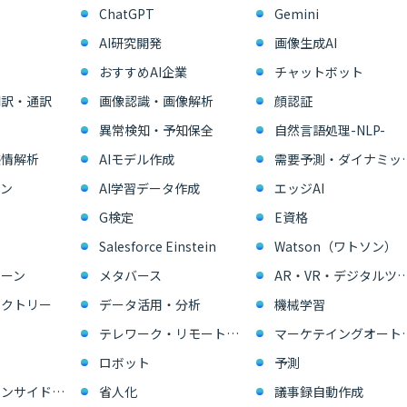
ChatGPT
Gemini
AI研究開発
画像生成AI
おすすめAI企業
チャットボット
翻訳・通訳
画像認識・画像解析
顔認証
異常検知・予知保全
自然言語処理-NLP-
感情解析
AIモデル作成
需要予測・ダイ
ン
AI学習データ作成
エッジAI
G検定
E資格
Salesforce Einstein
Watson（ワトソン）
ーン
メタバース
AR・VR・デジタル
ァクトリー
データ活用・分析
機械学習
テレワーク・リモートワーク
マーケテイングオー
ロボット
予測
営業支援・インサイドセールス
省人化
議事録自動作成