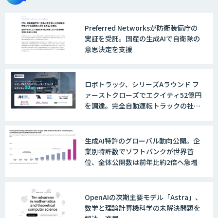
Preferred Networksが防衛装備庁の
実証を受託。国産の生成AIで自衛隊の
意思決定を支援
ロボトラック、シリーズAラウンド フ
ァーストクローズでエクイティ52億円
を調達。完全自動運転トラックの社会
実装に向けた開発・実証を推進
生成AI特許のグローバル動向公開。企
業別特許数でソフトバンクが世界首
位、全体公開数は前年比約2倍へ急増
OpenAIの次期主要モデル「Astra」、
数学と理論計算機科学の未解決問題を