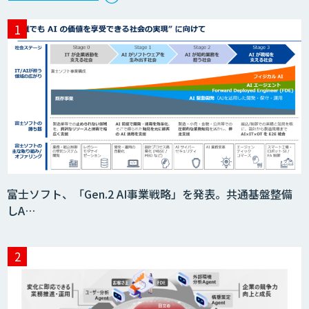
AIモデル開発
DX戦略・AIモデル構築コンサルティング
MAISTER™
富士ソフト、「Gen.2 AI事業戦略」を発表。共通基盤整備
しA…
サプライチェーンの計画業務最適化サー
ビス