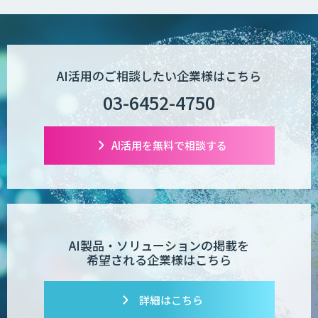
Wanderlust RAG コンシェルジュ
POPstation
AI活用のご相談したい企業様はこちら
03-6452-4750
業務特化型AIエージェントの開発支援
「業務AIプロ」
AI活用を無料で相談する
Dify導入支援
AI製品・ソリューションの掲載を
希望される企業様はこちら
Dify開発支援
詳細はこちら