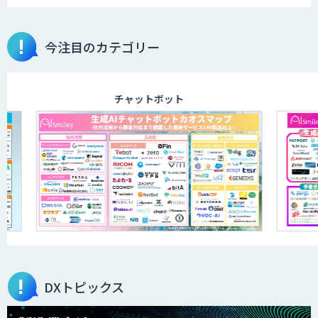
今注目のカテゴリー
aiDAPTIV+
チャットボット
ELYZA Works with KDDI
JAPAN AI KNOWLEDGE
医療文書作成を効率化する生成
AI「OPTiM AI ホスピタル」
DXトピックス