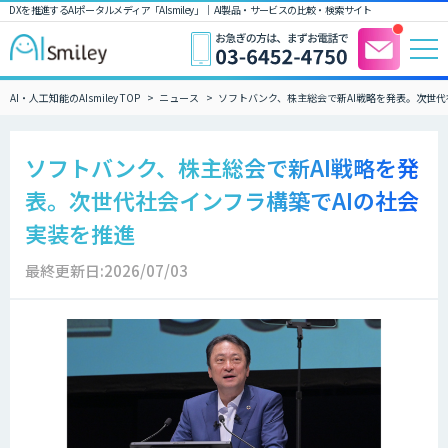
DXを推進するAIポータルメディア「AIsmiley」｜ AI製品・サービスの比較・検索サイト
AI・人工知能のAIsmiley TOP
ニュース
ソフトバンク、株主総会で新AI戦略を発表。次世代
ソフトバンク、株主総会で新AI戦略を発
表。次世代社会インフラ構築でAIの社会
実装を推進
最終更新日:2026/07/03