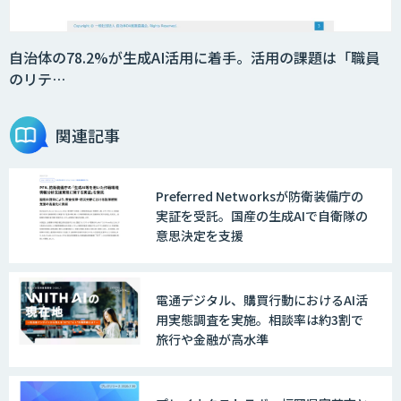
2層ナレッジ×AIで顧客コミュニケーシ
ョンを効率化「ZEROCK」
自治体の78.2%が生成AI活用に着手。活用の課題は「職員
のリテ…
＜Dify活用＞AIエージェントDRIVE
関連記事
Preferred Networksが防衛装備庁の
戦略策定から実装まで一気通貫のAIエー
実証を受託。国産の生成AIで自衛隊の
ジェント開発
意思決定を支援
WARP NEXT
電通デジタル、購買行動におけるAI活
用実態調査を実施。相談率は約3割で
旅行や金融が高水準
LINE WORKS AiNote