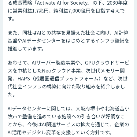
る成長戦略「Activate AI for Society」の下、2030年度
に営業利益1.7兆円、純利益7,000億円を目指す考えで
す。
また、同社はAIとの共存を見据えた社会に向け、AI計算
基盤やAIデータセンターをはじめとするインフラ整備を
推進しています。
あわせて、AIサーバー製造事業や、GPUクラウドサービ
スを中核としたNeoクラウド事業、次世代メモリー開
発、HAPS（成層圏通信プラットフォーム）など、次世
代社会インフラの構築に向けた取り組みを紹介しまし
た。
AIデータセンターに関しては、大阪府堺市や北海道苫小
牧市で整備を進めている施設への引き合いが好調なこ
とから、今後はAI関連サービスの拡大を通じて、企業の
AI活用やデジタル変革を支援していく方針です。