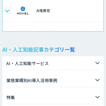
AI鬼教官
設計不明の古いシステムをAIが解析して
仕様書化「システム解析AI」
AI・人工知能記事カテゴリ一覧
LLMOチェキ
AI・人工知能サービス
AIエージェント開発支援
業態業種別AI導入活用事例
特集
AIエンジニアアカデミー（バイブコーデ
ィング研修）