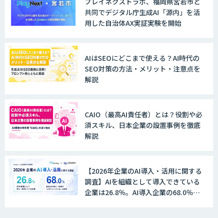
プレイネクストラボ、福岡県宮若市と
共同でデジタル庁生成AI「源内」を活
用した自治体AX実証実験を開始
Explaza 生成AI Partner｜AIエージェン
ト
AIはSEOにどこまで使える？AI時代の
SEO対策の方法・メリット・注意点を
解説
GENIEE SFA/CRM
CAIO（最高AI責任者）とは？役割や必
須スキル、日本企業の設置事例を徹底
WAN-RECORD Plus
解説
【2026年企業のAI導入・活用に関する
Explaza 生成AI Partner | AX
調査】AIを組織として導入できている
企業は26.8％。AI導入企業の68.0％
が、自社でのAI導入・活用は「上手く
いっている」と回答