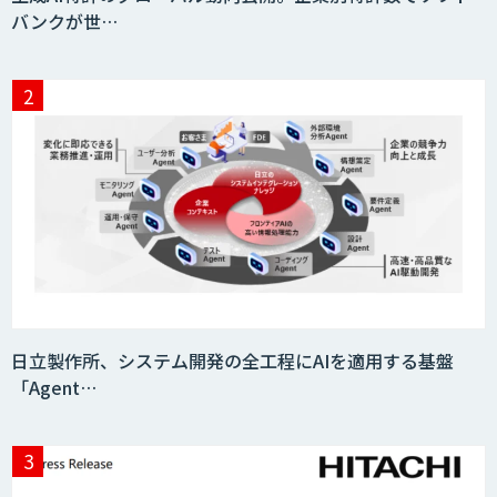
バンクが世…
SaaS・サブスク向け収益管理プラット
フォーム「ソアスク」
JOINT AI Flow byGMO
Teachme Biz
日立製作所、システム開発の全工程にAIを適用する基盤
「Agent…
AIR-NEXUS