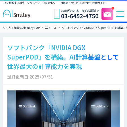
DXを推進するAIポータルメディア「AIsmiley」｜ AI製品・サービスの比較・検索サイト
AI・人工知能のAIsmiley TOP
ニュース
ソフトバンク「NVIDIA DGX SuperPOD」を
ソフトバンク「NVIDIA DGX
SuperPOD」を構築。AI計算基盤として
世界最大の計算能力を実現
最終更新日:2025/07/31