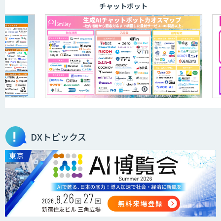
チャットボット
AI開発・伴走支援・内製化支援
「ジンベイ AI技術実装アドバイザリー」
サービス
オーダーメイドAI開発
DXトピックス
ローカルLLM×RAG「Cosnex」
DXセカンドオピニオン