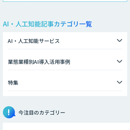
異常検知AI
AI・人工知能記事カテゴリ一覧
需要予測＋業務最適化AIシステム
『KISS』
AI・人工知能サービス
高性能 AI エンジン搭載エッジシステム
業態業種別AI導入活用事例
「VAB-5000」
特集
【特許調査特化】生成AI構築サービス
今注目のカテゴリー
画像解析・デジタルツイン領域のAI開発