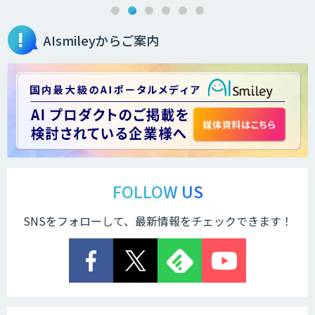
AIsmileyからご案内
生成AI活用コンサルティング
（BREEZE）
法人向け生成AIソリューション（受託開
発/PoC&コンサル）
サテライトAI
FOLLOW US
SNSをフォローして、最新情報をチェックできます！
AI 受託開発・導入支援
低コスト・短納期のAI受託開発