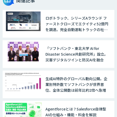
関連記事
ロボトラック、シリーズAラウンド フ
ァーストクローズでエクイティ52億円
を調達。完全自動運転トラックの社会
実装に向けた開発・実証を推進
「ソフトバンク・東北大学 AI for
Disaster Science共創研究所」設立。
災害デジタルツインと防災AIを融合
生成AI特許のグローバル動向公開。企
業別特許数でソフトバンクが世界首
位、全体公開数は前年比約2倍へ急増
Agentforceとは？Salesforce自律型
AIの仕組み・機能・料金を解説