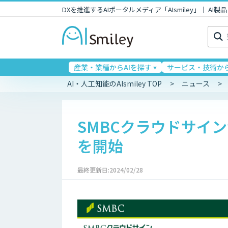
DXを推進するAIポータルメディア「AIsmiley」｜ A
検
索:
産業・業種からAIを探す
サービス・技術から
AI・人工知能のAIsmiley TOP
ニュース
SMBCクラウドサイ
を開始
最終更新日:2024/02/28