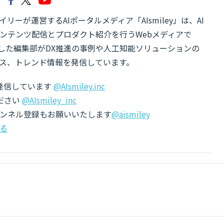
リーが運営するAIポータルメディア「AIsmiley」は、AI
ンテンツ配信とプロダクト紹介を行うWebメディアで
有した編集部がDX推進の事例や人工知能ソリューションの
ス、トレンド情報を発信しています。
でも発信しています
@AIsmiley.inc
ださい
@AIsmiley_inc
チャンネル登録もお願いいたします
@aismiley
る