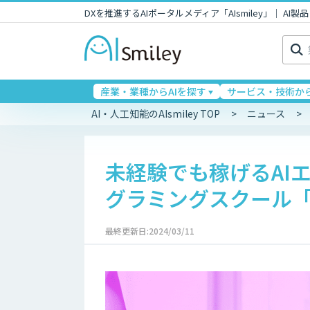
DXを推進するAIポータルメディア「AIsmiley」｜ A
検
索:
産業・業種からAIを探す
サービス・技術から
AI・人工知能のAIsmiley TOP
ニュース
未経験でも稼げるAIエ
グラミングスクール「AI
最終更新日:2024/03/11