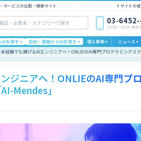
I製品・サービスの比較・検索サイト
サイトの使
03-6452
10:00〜18:00 年
AIを探す
目的・課題からAIを探す
導入事例
ニュース
未経験でも稼げるAIエンジニアへ！ONLIEのAI専門プログラミングスクール
ンジニアへ！ONLIEのAI専門プ
-Mendes」