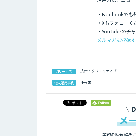
・Facebook
・Xもフォローく
・Youtubeの
メルマガに登録す
広告・クリエイティブ
AIサービス
小売業
導入活用事例
メ
業務の課題解決に