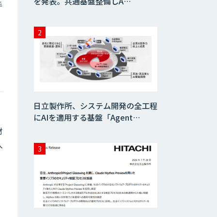
を発表。共通基盤整備しA…
手
日立製作所、システム開発の全工程
にAIを適用する基盤「Agent…
材
入