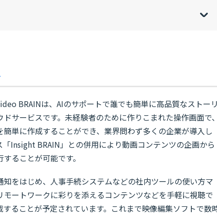
de
o
[
[
]
]
sh
hi
は
eo BRAINは、AIのサポートで誰でも簡単に高品質なストー
ウドサービスです。未経験者のために作りこまれた操作画面で
を簡単に作成することができ、業界問わず多くの企業が導入し
Insight BRAIN」との併用により動画コンテンツの企画から
行することが可能です。
通知をはじめ、人事手続システムなどの社内ツールの使い方マ
リモートワークに彩りを添えるコンテンツなどを手軽に視聴で
載することが予定されています。これまで映像編集ソフトで数