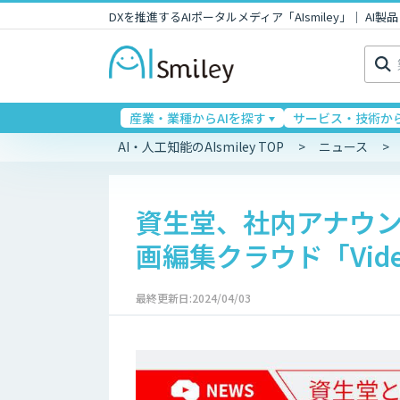
DXを推進するAIポータルメディア「AIsmiley」｜ A
検
索:
産業・業種からAIを探す
サービス・技術から
AI・人工知能のAIsmiley TOP
ニュース
資生堂、社内アナウン
画編集クラウド「Vide
最終更新日:2024/04/03