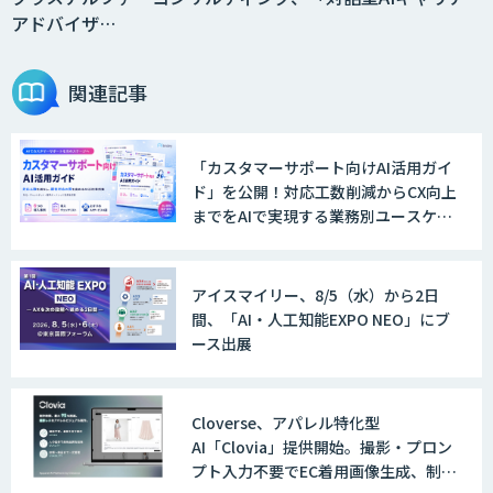
アドバイザ…
関連記事
「カスタマーサポート向けAI活用ガイ
ド」を公開！対応工数削減からCX向上
までをAIで実現する業務別ユースケー
ス集
アイスマイリー、8/5（水）から2日
間、「AI・人工知能EXPO NEO」にブ
ース出展
Cloverse、アパレル特化型
AI「Clovia」提供開始。撮影・プロン
プト入力不要でEC着用画像生成、制作