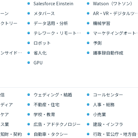
Salesforce Einstein
Watson（ワトソン）
ーン
メタバース
AR・VR・デジタル
ァクトリー
データ活用・分析
機械学習
テレワーク・リモートワーク
マーケテイングオー
ロボット
予測
営業支援・インサイドセールス
省人化
議事録自動作成
GPU
通信
ウェディング・結婚
コールセンター
ディア
不動産・住宅
人事・総務
スケア
学校・教育
小売業
ビス業
広告・アドテクノロジー
建設・インフラ
・知財・契約
自動車・タクシー
行政・官公