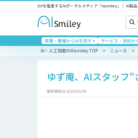
DXを推進するAIポータルメディア「AIsmiley」｜ A
検
索:
産業・業種からAIを探す
サービス・技術から
AI・人工知能のAIsmiley TOP
ニュース
ゆず庵、AIスタッフ
最終更新日:2024/03/05