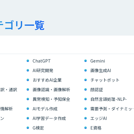
テゴリ一覧
ChatGPT
Gemini
AI研究開発
画像生成AI
おすすめAI企業
チャットボット
翻訳・通訳
画像認識・画像解析
顔認証
異常検知・予知保全
自然言語処理-NLP-
感情解析
AIモデル作成
需要予測・ダイ
ン
AI学習データ作成
エッジAI
G検定
E資格