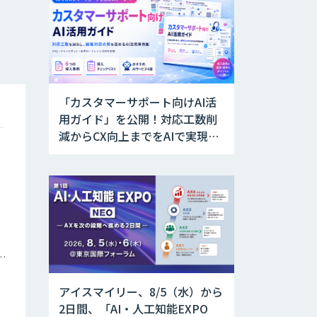
「カスタマーサポート向けAI活
用ガイド」を公開！対応工数削
減からCX向上までをAIで実現す
る業務別ユースケース集
ナミックプライシング
アイスマイリー、8/5（水）から
2日間、「AI・人工知能EXPO