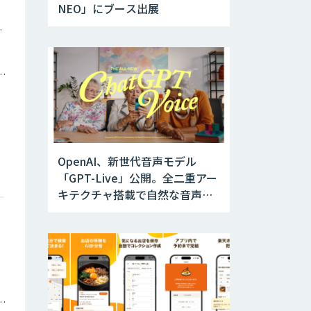
NEO」にブース出展
ツイン
トメーション・MAツール
OpenAI、新世代音声モデル
「GPT-Live」公開。全二重アー
キテクチャ搭載で自然な音声対
話を実現
庁・地方自治体