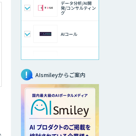
データ分析/AI開
発/コンサルティン
グ
AIコール
imprai ezKotae
AIsmileyからご案内
SaaS・サブスク
向け収益管理プラ
ットフォーム「ソ
アスク」
法人向けAIエージ
ェント「OfficeAI
社員」
2層ナレッジ×AI
か