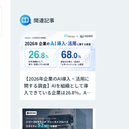
定コンサルティン
グ
関連記事
属人化からの脱却
へ「RAG構築サー
ビス」
DX推進のパートナ
ーに「ジンベイ 生
成AI・DXコンサル
ティング」
【2026年企業のAI導入・活用に
アポメイト
関する調査】AIを組織として導
入できている企業は26.8％。AI
導入企業の68.0％が、自社での
JAPAN AI SALES
AI導入・活用は「上手くいって
いる」と回答
m2view