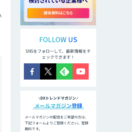
で顧客コミュニケ
ーションを効率化
「ZEROCK」
ハ
運営を自動化し、
コミュニティで収
益化する
FOLLOW US
「TIMEWELL
BASE」
SNSをフォローして、最新情報をチ
ェックできます！
LINE WORKS
AiNote
GENIEE SFA/CRM
DXトレンドマガジン
メールマガジン登録
業務特化型AIエー
ジェントの開発支
メールマガジンの配信をご希望の方は、
援「業務AIプロ」
下記フォームよりご登録ください。登録
無料です。