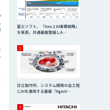
入支援・AIエージ
ェント開発
デ
需要予測＋業務最
る
適化AIシステム
富士ソフト、「Gen.2 AI事業戦略」
『KISS』
営
を発表。共通基盤整備しA…
imprai ezCheck
と
し
miibo
書
ニーズを理解する
日立製作所、システム開発の全工程
対話型AIエージェ
ント「AI’mON for
にAIを適用する基盤「Agent…
展示会」
Web接客を進化さ
せる対話型AIエー