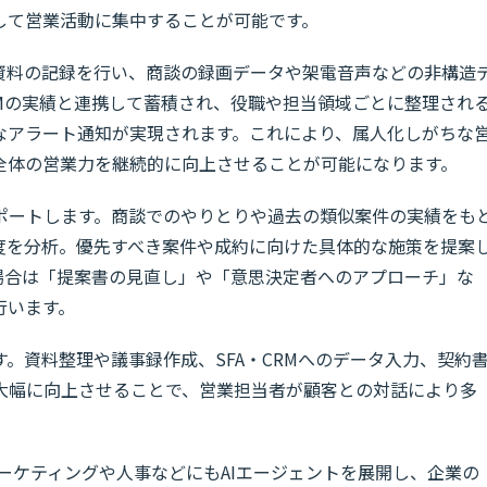
して営業活動に集中することが可能です。
用資料の記録を行い、商談の録画データや架電音声などの非構造
RMの実績と連携して蓄積され、役職や担当領域ごとに整理され
なアラート通知が実現されます。これにより、属人化しがちな
全体の営業力を継続的に向上させることが可能になります。
ポートします。商談でのやりとりや過去の類似案件の実績をも
チ度を分析。優先すべき案件や成約に向けた具体的な施策を提案
場合は「提案書の見直し」や「意思決定者へのアプローチ」な
行います。
。資料整理や議事録作成、SFA・CRMへのデータ入力、契約
大幅に向上させることで、営業担当者が顧客との対話により多
マーケティングや人事などにもAIエージェントを展開し、企業の