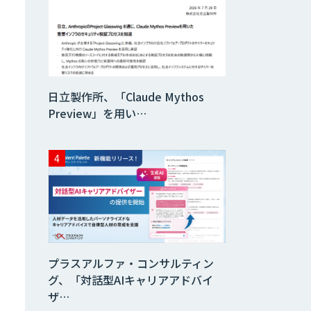
ジェント
「AI’mON for
WEB」
AIエージェント構
築支援サービス
日立製作所、「Claude Mythos
Preview」を用い…
Zoom Phone
スクレイプPro
伴走型でAI活用を
定着させる「生成
AIブートキャン
プラスアルファ・コンサルティン
プ」
グ、「対話型AIキャリアアドバイ
ザ…
AIガイドライン策