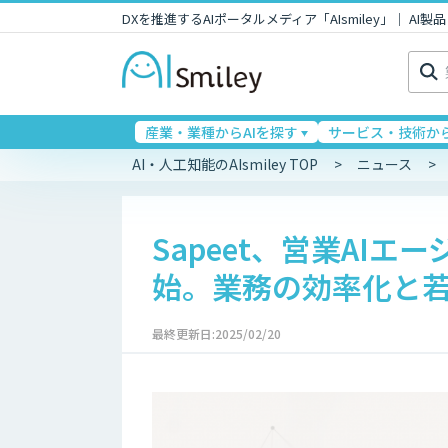
DXを推進するAIポータルメディア「AIsmiley」｜ A
検
索:
産業・業種からAIを探す
サービス・技術から
AI・人工知能のAIsmiley TOP
ニュース
Sapeet、営業AI
始。業務の効率化と
最終更新日:2025/02/20