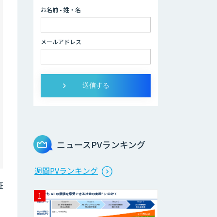
Dify導入支援
お名前 - 姓・名
メールアドレス
Dify開発支援
展示会の名刺を商
談に変える
「GenLead」
Web広告・SNS施
策立案/レポーティ
ング自動化AIエー
ニュースPVランキング
ジェント開発
Salesforce入力・
週間PVランキング
ナーチャリング自
証
動化エージェント
開発
営業特化型Dify導