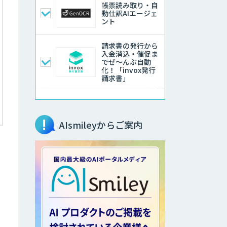
帳票読み取り・自
動仕訳AIエージェ
ント
請求書の発行から
入金消込・催促ま
でぜ～んぶ自動
化！「invox発行
請求書」
OPTiM 電子帳簿
保存
AIsmileyからご案内
DenHo
DX Suite