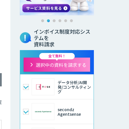
インボイス制度対応シス
テムを
資料請求
全て無料！
選択中の資料を請求する
データ分析/AI開
発/コンサルティン
グ
実
secondz
Agentsense