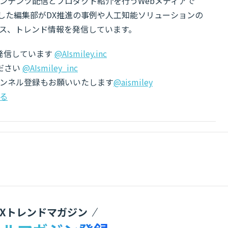
ンテンツ配信とプロダクト紹介を行うWebメディアで
有した編集部がDX推進の事例や人工知能ソリューションの
ス、トレンド情報を発信しています。
でも発信しています
@AIsmiley.inc
ださい
@AIsmiley_inc
チャンネル登録もお願いいたします
@aismiley
る
DXトレンドマガジン