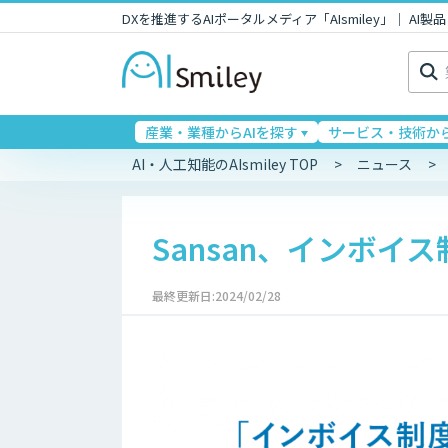
DXを推進するAIポータルメディア「AIsmiley」｜ A
検
索:
産業・業種からAIを探す
サービス・技術から
AI・人工知能のAIsmiley TOP
ニュース
Sansan、インボ
最終更新日:2024/02/28