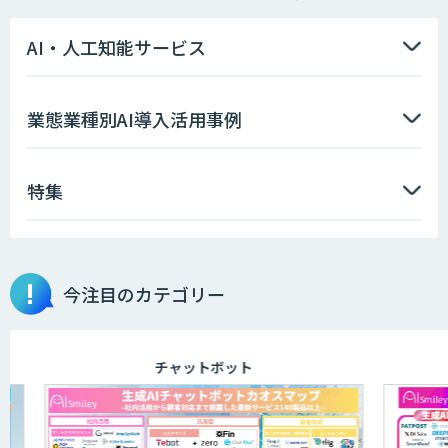
需要予測＋業務最適化AIシステム
『KISS』
AI・人工知能サービス
高性能 AI エンジン搭載エッジシステム
業態業種別AI導入活用事例
「VAB-5000」
特集
【特許調査特化】生成AI構築サービス
今注目のカテゴリー
画像解析・デジタルツイン領域のAI開発
チャットボット
AI開発・伴走支援・内製化支援