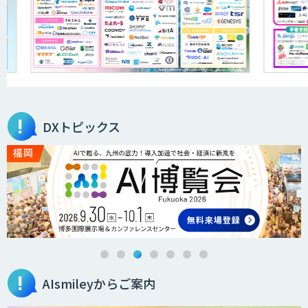
「ジンベイ AI技術実装アドバイザリー」
サービス
オーダーメイドAI開発
DXトピックス
ローカルLLM×RAG「Cosnex」
DXセカンドオピニオン
AIsmileyからご案内
生成AI活用コンサルティング
（BREEZE）