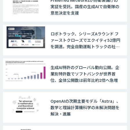
実証を受託。国産の生成AIで自衛隊の
意思決定を支援
ロボトラック、シリーズAラウンド フ
ァーストクローズでエクイティ52億円
を調達。完全自動運転トラックの社会
実装に向けた開発・実証を推進
生成AI特許のグローバル動向公開。企
業別特許数でソフトバンクが世界首
位、全体公開数は前年比約2倍へ急増
OpenAIの次期主要モデル「Astra」、
数学と理論計算機科学の未解決問題を
解決・進展