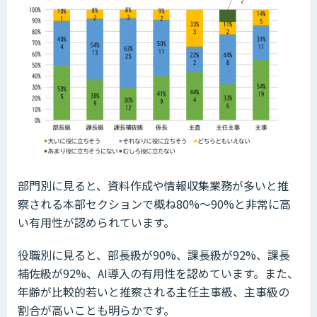
部門別に見ると、資料作成や情報収集業務が多いと推
察される本部セクションで概ね80%～90%と非常に高
い有用性が認められています。
役職別に見ると、部長級が90%、課長級が92%、課長
補佐級が92%、AI導入の有用性を認めています。また、
年齢が比較的若いと推察される主任主事級、主事級の
割合が高いことも明らかです。