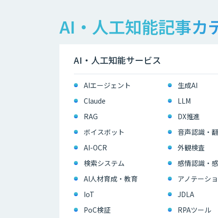
AI・人工知能記事カ
AI・人工知能サービス
AIエージェント
生成AI
Claude
LLM
RAG
DX推進
ボイスボット
音声認識・
AI-OCR
外観検査
検索システム
感情認識・
AI人材育成・教育
アノテーショ
IoT
JDLA
PoC検証
RPAツール