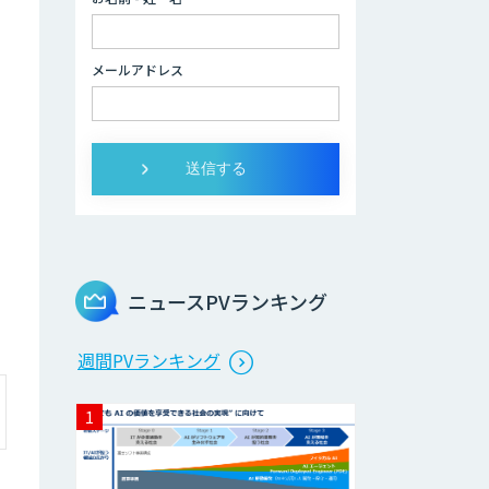
開発
メールアドレス
AI開発・伴走支
援・内製化支援
DXセカンドオピニ
オン
スマート工場ソリ
ューションkizkia-
Meter
ニュースPVランキング
Preferred
週間PVランキング
Networks Visual
Inspection
法人向けAIドライ
ブレコーダー「ナ
ウト」