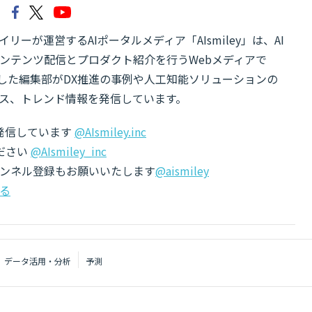
リーが運営するAIポータルメディア「AIsmiley」は、AI
ンテンツ配信とプロダクト紹介を行うWebメディアで
有した編集部がDX推進の事例や人工知能ソリューションの
ス、トレンド情報を発信しています。
でも発信しています
@AIsmiley.inc
ださい
@AIsmiley_inc
チャンネル登録もお願いいたします
@aismiley
る
データ活用・分析
予測