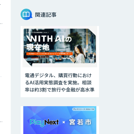
ツイン
MAISTER™
関連記事
トメーション・MAツール
Datatang AIデー
タ処理プラットフ
ォームサービス
Datatang 高品質
AIデータ収集・ア
ノテーションサー
ビス
電通デジタル、購買行動におけ
るAI活用実態調査を実施。相談
サプライチェーン
率は約3割で旅行や金融が高水準
の計画業務最適化
サービス
庁・地方自治体