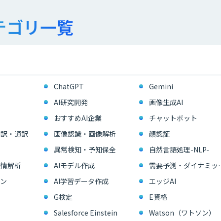
テゴリ一覧
ChatGPT
Gemini
AI研究開発
画像生成AI
おすすめAI企業
チャットボット
翻訳・通訳
画像認識・画像解析
顔認証
異常検知・予知保全
自然言語処理-NLP-
感情解析
AIモデル作成
需要予測・ダイ
ン
AI学習データ作成
エッジAI
G検定
E資格
Salesforce Einstein
Watson（ワトソン）