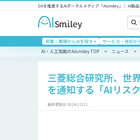
DXを推進するAIポータルメディア「AIsmiley」｜ A
検
索:
産業・業種からAIを探す
サービス・技術から
AI・人工知能のAIsmiley TOP
ニュース
三菱総合研究所、世
を通知する「AIリス
最終更新日:2024/12/11