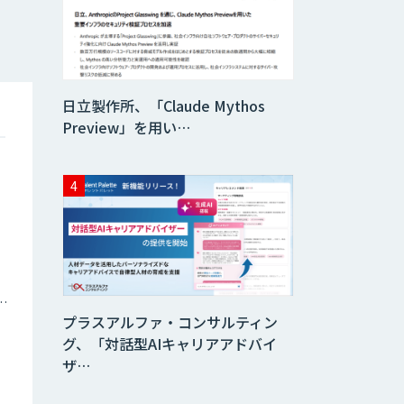
AIカメラ「GAUDi
EYE」
【現場に特化した
日立製作所、「Claude Mythos
AI】映像解析・画
Preview」を用い…
像解析総合ソリュ
ーション
安全品質AIソリュ
ーション
エッジデバイス 組
込AIモデル開発受
託
ナミックプライシング
プラスアルファ・コンサルティン
グ、「対話型AIキャリアアドバイ
AIモデル開発
ザ…