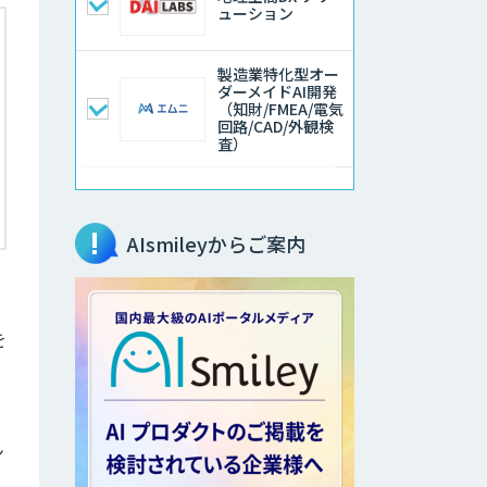
ューション
製造業特化型オー
ダーメイドAI開発
（知財/FMEA/電気
回路/CAD/外観検
査）
異常検知AI
AIsmileyからご案内
ソフトクリエイト
のAI開発サービス
を
AIポチっと
ン