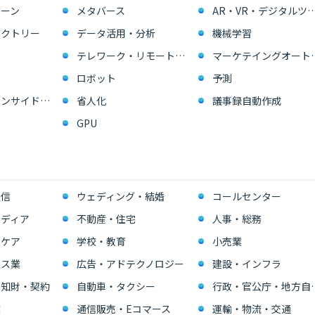
ーン
メタバース
AR・VR・デジタル
ァクトリー
データ活用・分析
機械学習
テレワーク・リモートワーク
マーケテイングオー
ロボット
予測
営業支援・インサイドセールス
省人化
議事録自動作成
GPU
通信
ウェディング・結婚
コールセンター
ディア
不動産・住宅
人事・総務
スケア
学校・教育
小売業
ビス業
広告・アドテクノロジー
建設・インフラ
・知財・契約
自動車・タクシー
行政・官公
業
通信販売・Eコマース
運輸・物流・交通