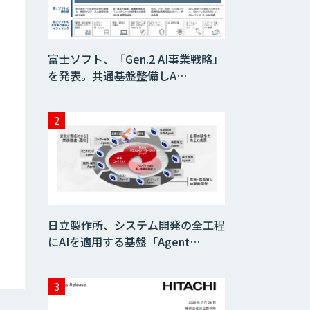
BIGDAT@Analysis
富士ソフト、「Gen.2 AI事業戦略」
を発表。共通基盤整備しA…
Drug Discovery
AI Factory
KIBIT
Amanogawa
AI・データ活用コ
日立製作所、システム開発の全工程
ンサルティング・
受託開発支援
にAIを適用する基盤「Agent…
AI 受託開発・導入
支援