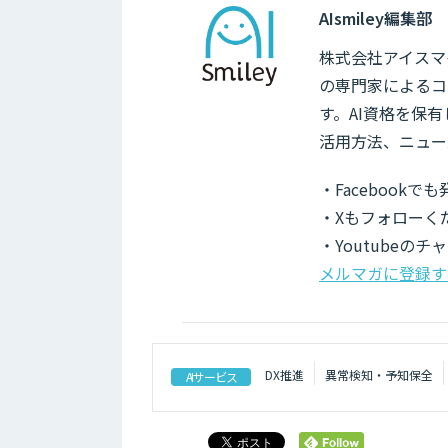
AIsmiley編集部
株式会社アイスマイ
の専門家によるコ
す。AI資格を保
活用方法、ニュー
・Facebook
・Xもフォローく
・Youtubeの
メルマガに登録す
DX推進
異常検知・予知保全
AIサービス