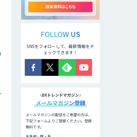
TDSEEye
ー
高性能 AI エンジ
ン搭載エッジシス
テム「VAB-
FOLLOW US
5000」
SNSをフォローして、最新情報をチ
ェックできます！
リ
m2view
ローカル対応文書
管理AIシステム
Galaxy-Eye
Episode
す
DXトレンドマガジン
メールマガジン登録
製造業特化の図面
DXサービス「図面
メールマガジンの配信をご希望の方は、
ベース」
下記フォームよりご登録ください。登録
無料です。
画像解析・デジタ
ルツイン領域のAI
お名前 - 姓・名