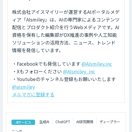
株式会社アイスマイリーが運営するAIポータルメデ
ィア「AIsmiley」は、AIの専門家によるコンテンツ
配信とプロダクト紹介を行うWebメディアです。AI
資格を保有した編集部がDX推進の事例や人工知能
ソリューションの活用方法、ニュース、トレンド
情報を発信しています。
・Facebookでも発信しています
@AIsmiley.inc
・Xもフォローください
@AIsmiley_inc
・Youtubeのチャンネル登録もお願いいたします
@aismiley
メルマガに登録する
生成AI
ChatGPT
AI研究開発
ディープラー
AIサービス
ニング