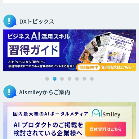
オーダーメイドAI開発
DXトピックス
ローカルLLM×RAG「Cosnex」
DXセカンドオピニオン
AIsmileyからご案内
生成AI活用コンサルティング
（BREEZE）
法人向け生成AIソリューション（受託開
発/PoC&コンサル）