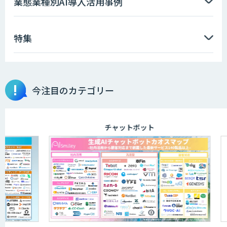
業態業種別AI導入活用事例
「VAB-5000」
特集
【特許調査特化】生成AI構築サービス
今注目のカテゴリー
画像解析・デジタルツイン領域のAI開発
チャットボット
AI開発・伴走支援・内製化支援
「ジンベイ AI技術実装アドバイザリー」
サービス