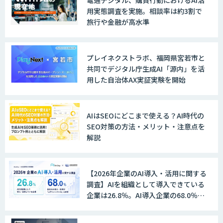
用実態調査を実施。相談率は約3割で
旅行や金融が高水準
プレイネクストラボ、福岡県宮若市と
共同でデジタル庁生成AI「源内」を活
用した自治体AX実証実験を開始
AIはSEOにどこまで使える？AI時代の
SEO対策の方法・メリット・注意点を
解説
【2026年企業のAI導入・活用に関する
調査】AIを組織として導入できている
企業は26.8％。AI導入企業の68.0％
が、自社でのAI導入・活用は「上手く
いっている」と回答