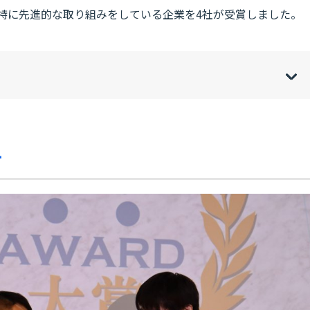
ら、特に先進的な取り組みをしている企業を4社が受賞しました。
w
de
o
[
[
]
]
sh
hi
テ