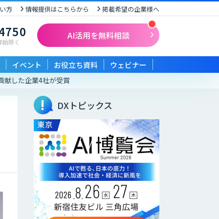
い方
情報提供はこちらから
掲載希望の企業様へ
-4750
AI活用を無料相談
末年始除く
イベント
お役立ち資料
ウェビナー
に貢献した企業4社が受賞
DXトピックス