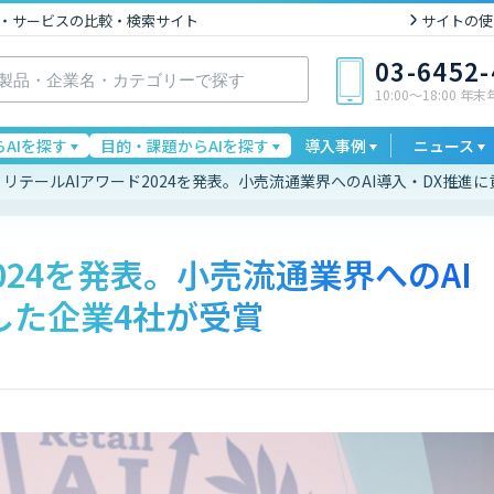
I製品・サービスの比較・検索サイト
サイトの使
03-6452
10:00〜18:00 年
AIを探す
目的・課題からAIを探す
導入事例
ニュース
リテールAIアワード2024を発表。小売流通業界へのAI導入・DX推進
024を発表。小売流通業界へのAI
した企業4社が受賞