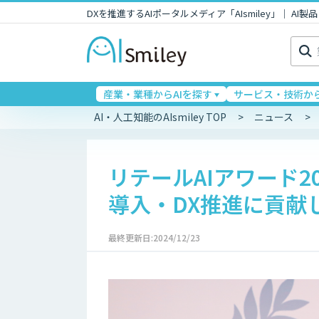
DXを推進するAIポータルメディア「AIsmiley」｜ A
検
索:
産業・業種からAIを探す
サービス・技術から
AI・人工知能のAIsmiley TOP
ニュース
リテールAIアワード2
導入・DX推進に貢献
最終更新日:2024/12/23