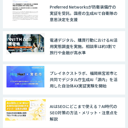
Preferred Networksが防衛装備庁の
戦略策定から実装まで一気通貫のAIエー
実証を受託。国産の生成AIで自衛隊の
ジェント開発
意思決定を支援
WARP NEXT
電通デジタル、購買行動におけるAI活
用実態調査を実施。相談率は約3割で
旅行や金融が高水準
LINE WORKS AiNote
プレイネクストラボ、福岡県宮若市と
共同でデジタル庁生成AI「源内」を活
用した自治体AX実証実験を開始
Explaza 生成AI Partner｜AIエージェン
ト
AIはSEOにどこまで使える？AI時代の
SEO対策の方法・メリット・注意点を
解説
GENIEE SFA/CRM