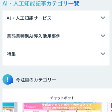
AI・人工知能記事カテゴリ一覧
LLMOチェキ
AI・人工知能サービス
AIエージェント開発支援
業態業種別AI導入活用事例
特集
AIエンジニアアカデミー（バイブコーデ
ィング研修）
今注目のカテゴリー
aiDAPTIV+
チャットボット
ELYZA Works with KDDI