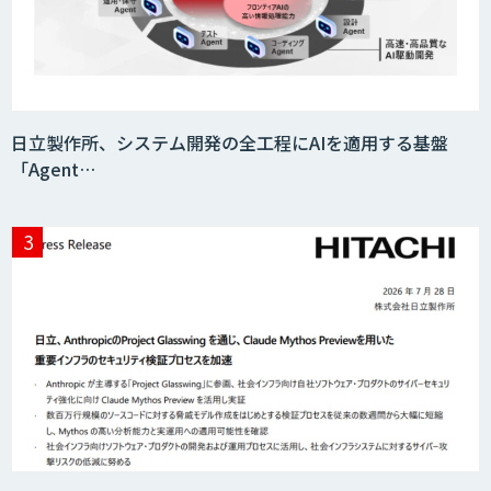
Teachme Biz
日立製作所、システム開発の全工程にAIを適用する基盤
「Agent…
AIR-NEXUS
Acompany セキュアチャット
AI価格調査ツールSmapra