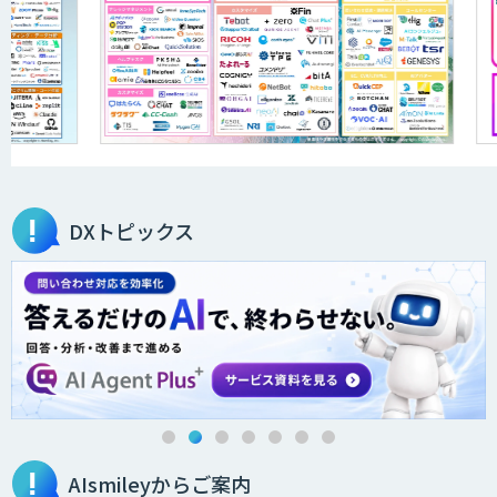
JAPAN AI KNOWLEDGE
医療文書作成を効率化する生成
AI「OPTiM AI ホスピタル」
DXトピックス
オーダーメイドAI人材育成研修
Brain Plus for Sales
AIsmileyからご案内
データ分析/AI開発/コンサルティング