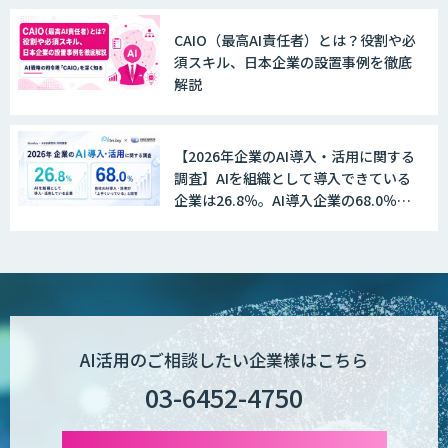
CAIO（最高AI責任者）とは？役割や必
須スキル、日本企業の設置事例を徹底
WAN-RECORD Plus
解説
【2026年企業のAI導入・活用に関する
Explaza 生成AI Partner | AX
調査】AIを組織として導入できている
企業は26.8％。AI導入企業の68.0％
が、自社でのAI導入・活用は「上手く
いっている」と回答
Wanderlust RAG コンシェルジュ
POPstation
AI活用のご相談したい企業様はこちら
03-6452-4750
業務特化型AIエージェントの開発支援