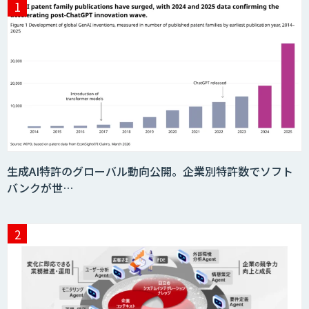
データ分析エージェント
「AI課題の⽬利き」コンサルティングサ
ービス
フィジカルAI・AIロボット向け教師デー
生成AI特許のグローバル動向公開。企業別特許数でソフト
タ収集・作成
バンクが世…
SaaS・サブスク向け収益管理プラット
フォーム「ソアスク」
JOINT AI Flow byGMO