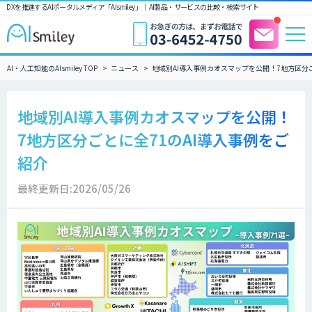
DXを推進するAIポータルメディア「AIsmiley」｜ AI製品・サービスの比較・検索サイト
AI・人工知能のAIsmiley TOP
ニュース
地域別AI導入事例カオスマップを公開！7地方区分ご
地域別AI導入事例カオスマップを公開！
7地方区分ごとに全71のAI導入事例をご
紹介
最終更新日:2026/05/26