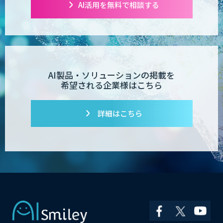
「業務AIプロ」
AI活用を無料で相談する
Dify導入支援
AI製品・ソリューションの掲載を
希望される企業様はこちら
Dify開発支援
詳細はこちら
PATPOST
貴社専用ナレッジAI構築