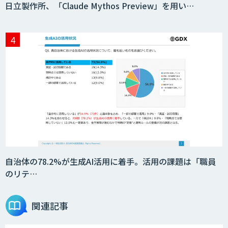
日立製作所、「Claude Mythos Preview」を用い…
secondz Agentsense
Smart Search
法人向けAIエージェント「OfficeAI社
員」
2層ナレッジ×AIで顧客コミュニケーシ
ョンを効率化「ZEROCK」
自治体の78.2%が生成AI活用に着手。活用の課題は「職員
のリテ…
＜Dify活用＞AIエージェントDRIVE
関連記事