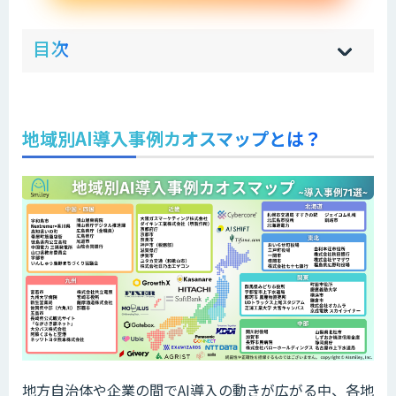
ow
de
目次
[
[
]
]
sh
hi
地域別AI導入事例カオスマップとは？
地方自治体や企業の間でAI導入の動きが広がる中、各地