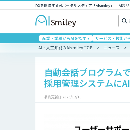
DXを推進するAIポータルメディア「AIsmiley」｜ A
検
索:
産業・業種からAIを探す
サービス・技術から
AI・人工知能のAIsmiley TOP
ニュース
自動会話プログラムで迅
採用管理システムにA
最終更新日:2023/12/10