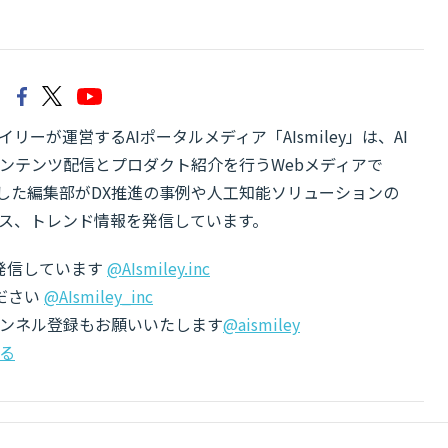
リーが運営するAIポータルメディア「AIsmiley」は、AI
ンテンツ配信とプロダクト紹介を行うWebメディアで
有した編集部がDX推進の事例や人工知能ソリューションの
ス、トレンド情報を発信しています。
でも発信しています
@AIsmiley.inc
ださい
@AIsmiley_inc
チャンネル登録もお願いいたします
@aismiley
る