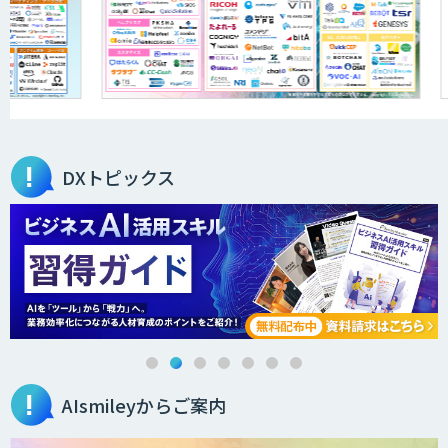
法人向け生成AIチャットサービス「ナレ
フルチャット」
音声・画像・動画データセット販売・収
集
DXトピックス
OfficeBot
デジタルヒューマン
AIsmileyからご案内
ライブ通訳