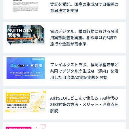
実証を受託。国産の生成AIで自衛隊の
意思決定を支援
電通デジタル、購買行動におけるAI活
用実態調査を実施。相談率は約3割で
旅行や金融が高水準
プレイネクストラボ、福岡県宮若市と
共同でデジタル庁生成AI「源内」を活
用した自治体AX実証実験を開始
AIはSEOにどこまで使える？AI時代の
SEO対策の方法・メリット・注意点を
解説