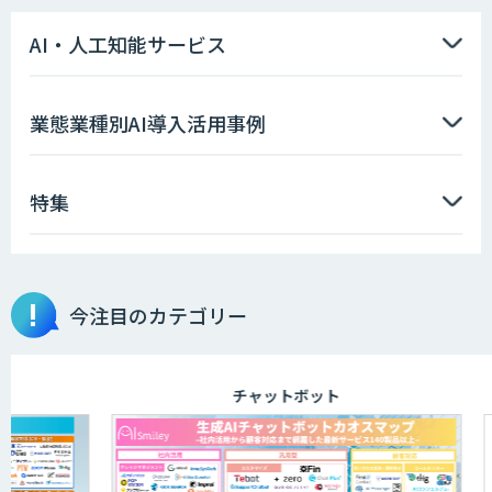
貴社専用ナレッジAI構築
AI・人工知能サービス
AI音声生成 ElevenLabs
業態業種別AI導入活用事例
特集
対話型AI×データ分析で顧客接点を革新
する
今注目のカテゴリー
IBT BizTAPAI
チャットボット
AI開発・伴走支援・内製化支援