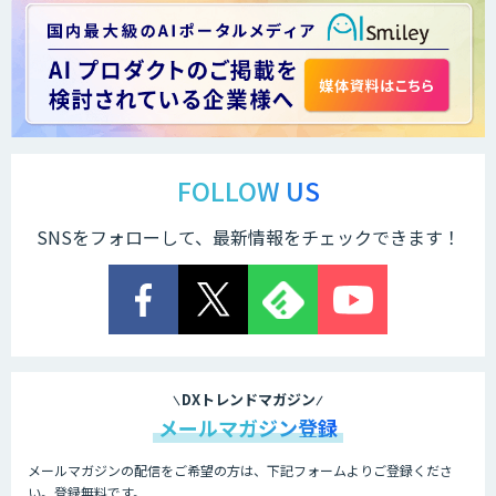
オンライン・コンシェルジェ
応対品質チェック支援サービス「AI
Log」
FOLLOW US
SNSをフォローして、最新情報をチェックできます！
コンタクトセンター向け応対支援サービ
ス「AI Dig」
DXトレンドマガジン
メールマガジン登録
メールマガジンの配信をご希望の方は、下記フォームよりご登録くださ
い。登録無料です。