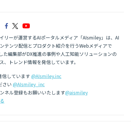
リーが運営するAIポータルメディア「AIsmiley」は、AI
ンテンツ配信とプロダクト紹介を行うWebメディアで
有した編集部がDX推進の事例や人工知能ソリューションの
ス、トレンド情報を発信しています。
でも発信しています
@AIsmiley.inc
ださい
@AIsmiley_inc
チャンネル登録もお願いいたします
@aismiley
る