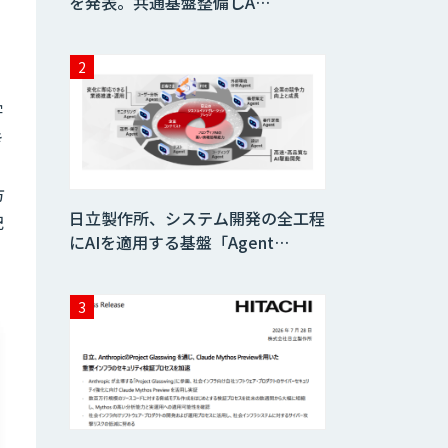
を発表。共通基盤整備しA…
字
き
や
方
日立製作所、システム開発の全工程
記
にAIを適用する基盤「Agent…