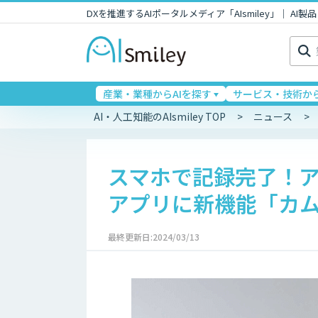
DXを推進するAIポータルメディア「AIsmiley」｜ A
検
索:
産業・業種からAIを探す
サービス・技術から
AI・人工知能のAIsmiley TOP
ニュース
スマホで記録完了！
アプリに新機能「カ
最終更新日:2024/03/13