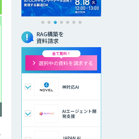
RAG構築を
資料請求
全て無料！
選択中の資料を請求する
神対応AI
AIエージェント開
発支援
る
JAPAN AI