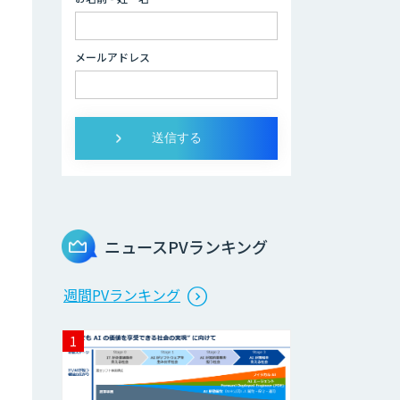
Dify開発支援
メールアドレス
貴社専用ナレッジ
AI構築
RAG技術研修
ニュースPVランキング
SELFBOT AIエ
週間PVランキング
ージェント
HEROZ ASK