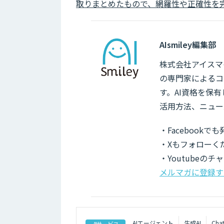
取りまとめたもので、網羅性や正確性を
AIsmiley編集部
株式会社アイスマイ
の専門家によるコ
す。AI資格を保
活用方法、ニュー
・Facebook
・Xもフォローく
・Youtubeの
メルマガに登録す
AIエージェント
生成AI
Cha
AIサービス