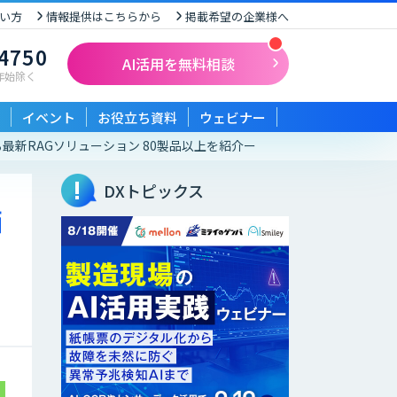
い方
情報提供はこちらから
掲載希望の企業様へ
-4750
AI活用を無料相談
末年始除く
イベント
お役立ち資料
ウェビナー
最新RAGソリューション 80製品以上を紹介ー
DXトピックス
価