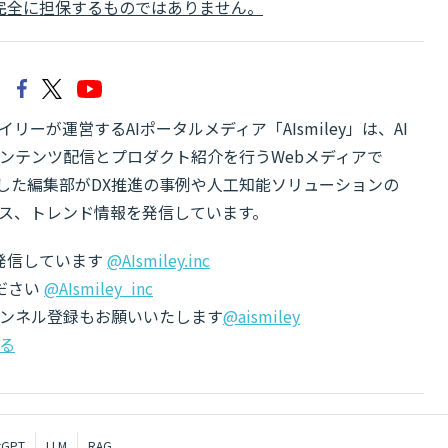
完全に担保するものではありません。
リーが運営するAIポータルメディア「AIsmiley」は、AI
ンテンツ配信とプロダクト紹介を行うWebメディアで
有した編集部がDX推進の事例や人工知能ソリューションの
ス、トレンド情報を発信しています。
でも発信しています
@AIsmiley.inc
ださい
@AIsmiley_inc
チャンネル登録もお願いいたします
@aismiley
る
tGPT
LLM
RAG