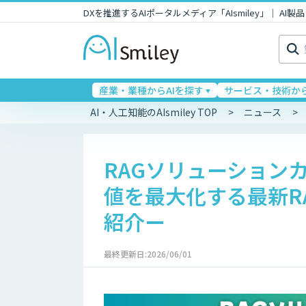
DXを推進するAIポータルメディア「AIsmiley」｜ A
検
索:
産業・業種からAIを探す
サービス・技術から
AI・人工知能のAIsmiley TOP
ニュース
RAGソリューション
値を最大化する最新R
紹介ー
最終更新日:2026/06/01