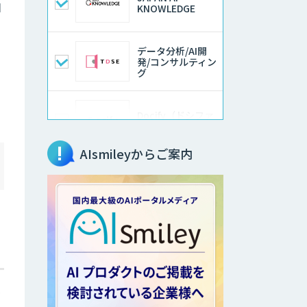
日
KNOWLEDGE
データ分析/AI開
発/コンサルティン
グ
Docify（ドシファ
イ）
AIsmileyからご案内
STORM Platform
Microcosm×AIエ
ンジニアでオンプ
レミスのAI導入支
援サービス
を
Smart Search