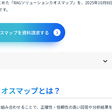
めた「RAGソリューションカオスマップ」を、2025年10月8
す。​
スマップを資料請求する
w
de
o
[
[
]
]
sh
hi
カオスマップとは？
スを組み合わせることで、正確性・信頼性の高い回答や分析結果