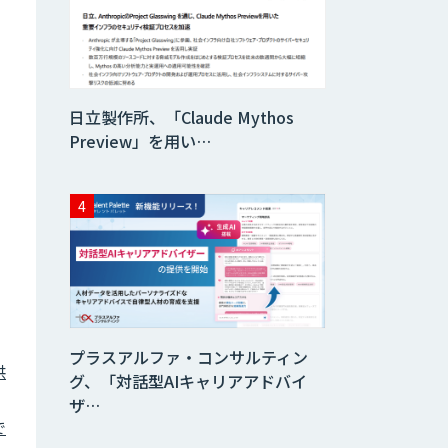
伴走型でAI活用を
定着させる「生成
AIブートキャン
プ」
AIガイドライン策
日立製作所、「Claude Mythos
定コンサルティン
グ
Preview」を用い…
AI活用支援サービ
ス
AI駆動開発エキス
パート 育成プログ
ラム
プラスアルファ・コンサルティン
RAG Ready
供
グ、「対話型AIキャリアアドバイ
Converter
ザ…
で