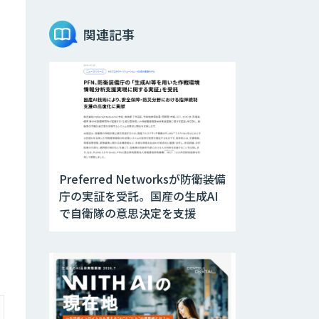
Questella
関連記事
データ構造化ソリ
ューション「DX-
laei」
【特許調査特化】
生成AI構築サービ
ス
Preferred Networksが防衛装備
ローカル対応文書
管理AIシステム
庁の実証を受託。国産の生成AI
Galaxy-Eye
で自衛隊の意思決定を支援
Episode
MµgenGAI