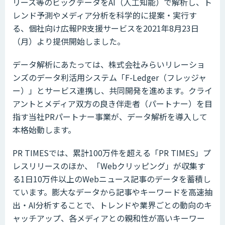
リース等のビッグデータをAI（人工知能）で解析し、ト
レンド予測やメディア分析を科学的に提案・実行す
る、個社向け広報PR支援サービスを2021年8月23日
（月）より提供開始しました。
データ解析にあたっては、株式会社みらいリレーショ
ンズのデータ利活用システム「F-Ledger（フレッジャ
ー）」とサービス連携し、共同開発を進めます。クライ
アントとメディア双方の良き伴走者（パートナー）を目
指す当社PRパートナー事業が、データ解析を導入して
本格始動します。
PR TIMESでは、累計100万件を超える「PR TIMES」プ
レスリリースのほか、「Webクリッピング」が収集す
る1日10万件以上のWebニュース記事のデータを蓄積し
ています。膨大なデータから記事やキーワードを高速抽
出・AI分析することで、トレンドや業界ごとの動向のキ
ャッチアップ、各メディアとの親和性が高いキーワー